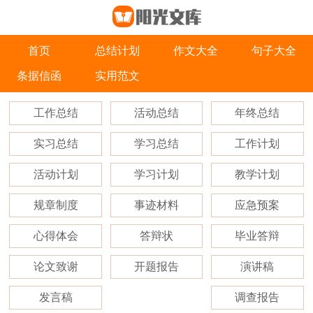
首页
总结计划
作文大全
句子大全
条据信函
实用范文
工作总结
活动总结
年终总结
实习总结
学习总结
工作计划
活动计划
学习计划
教学计划
规章制度
事迹材料
应急预案
心得体会
答辩状
毕业答辩
论文致谢
开题报告
演讲稿
发言稿
调查报告