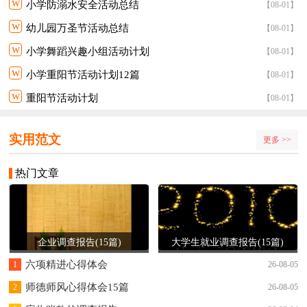
w
小学防溺水安全活动总结
【08-01】
w
幼儿园万圣节活动总结
【08-01】
w
小学舞蹈兴趣小组活动计划
【08-01】
w
小学重阳节活动计划12篇
【08-01】
w
重阳节活动计划
【08-01】
实用范文
更多 >>
热门文章
企业调查报告(15篇)
大学生就业调查报告(15篇)
六项精进心得体会
1
26-08-05
师德师风心得体会15篇
2
26-08-05