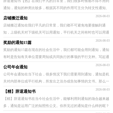
辞退通知书【热】在我们平凡的日常里，我们很多时候都不得不用到
通知，通知的种类比较多，根据其不同的作用可主分为转文性通知、
指示性通知、事务性通知、任免通知等。那么，怎么去...
2026-08-03
店铺搬迁通知
店铺搬迁通知在我们平凡的日常里，我们都不可避免地要接触到通
知，上级机关对下级机关可以用通知，平行机关之间有时也可以用通
知。那么，怎么去写通知呢？下面是小编收集整理的店铺搬...
2026-08-03
奖励的通知15篇
奖励的通知15篇在现在的社会生活中，我们都可能会用到通知，通知
有时是告知有关单位需要周知或共同执行的事项的平行文种。写起通
知来就毫无头绪？下面是小编收集整理的奖励的通知...
2026-08-03
公司年会通知
公司年会通知在当下社会，很多情况下我们需要用到通知，通知是机
关对内部单位或平行机构，所发出之洽办或告知事情的文书。那么一
般通知是怎么写的呢？下面是小编精心整理的公司年会...
2026-08-03
【精】辞退通知书
【精】辞退通知书在当今社会生活中，能够利用到通知的场合越来越
多，通知是运用广泛的知照性公文。你所见过的通知是什么样的呢？
以下是小编收集整理的辞退通知书，仅供参考，欢迎大家...