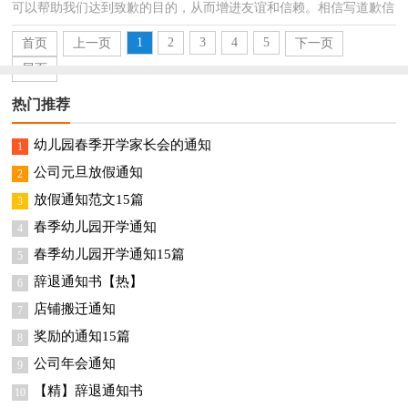
可以帮助我们达到致歉的目的，从而增进友谊和信赖。相信写道歉信
是一个让许多人都头痛的问题，下面是小编为大家整理...
1
2
3
4
5
首页
上一页
下一页
尾页
热门推荐
幼儿园春季开学家长会的通知
1
公司元旦放假通知
2
放假通知范文15篇
3
春季幼儿园开学通知
4
春季幼儿园开学通知15篇
5
辞退通知书【热】
6
店铺搬迁通知
7
奖励的通知15篇
8
公司年会通知
9
【精】辞退通知书
10