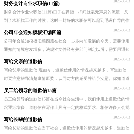
2026-08-03
财务会计专业求职信(11篇)
财务会计专业求职信(11篇)日子在弹指一挥间就毫无声息的流逝，又
到了求职找工作的时候，这时一封好的求职信可以起到毛遂自荐的作
用哦。求职信要怎么写？想必这让大家都很苦恼吧，以...
2026-08-02
公司年会通知模板汇编四篇
公司年会通知模板汇编四篇在社会一步步向前发展的今天，需要使用
通知的情境愈发增多，法规性文件经有关部门制定以后，需要用通知
的形式予以发布。相信许多人会觉得通知很难写吧，以...
2026-08-02
写给父亲的道歉信
写给父亲的道歉信 现如今，道歉信使用的情况越来越多，写道歉信
时要注意解释清楚事情原委，认同对方的感受并给予安慰。你知道道
歉信怎样才能写的好吗？以下是小编整理的写给父亲的...
2026-08-02
员工给领导的道歉信15篇
员工给领导的道歉信15篇在当今社会生活中，我们使用上道歉信的情
况逐渐增多，道歉信在写作上具有一定的格式要求。相信许多人会觉
得道歉信很难写吧，下面是小编收集整理的员工给领...
2026-08-02
写给长辈的道歉信
写给长辈的道歉信在当下社会，道歉信使用的情况越来越多，道歉信