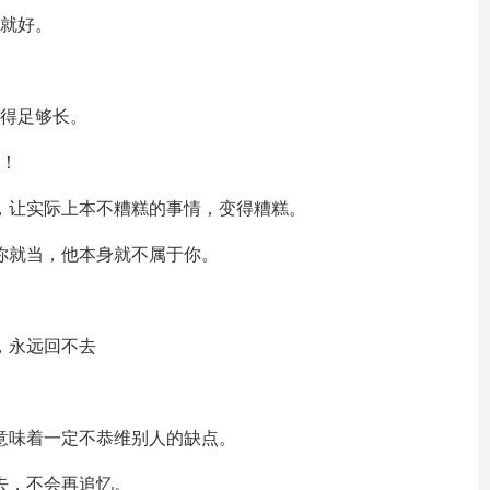
心就好。
活得足够长。
天！
忑，让实际上本不糟糕的事情，变得糟糕。
，你就当，他本身就不属于你。
，永远回不去
但意味着一定不恭维别人的缺点。
去，不会再追忆。