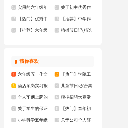
实用的六年级年
关于初中优秀作
【热】
13
级作文
14
【热门】优秀中
【推荐】中学作
的作文300字6篇
15
文汇编10篇
16
【推荐】六年级
植树节日记(精选
学作文九篇
17
文3篇
18
年的作文300字8篇
15篇)
猜你喜欢
六年级五一作文
【热门】学院工
1
2
酒店顶岗实习报
儿童节日记(合集
300字集锦7篇
3
作计划四篇
4
个人车辆上牌的
模拟招聘大赛活
告十篇
5
15篇)
6
关于学生的保证
【热门】童年初
委托书
7
动总结
8
小学科学五年级
关于公司个人辞
书汇总八篇
9
中作文300字集锦十
10