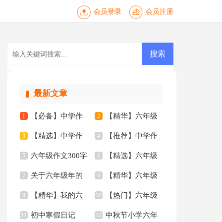
会员登录
会员注册
最新文章
【必备】中学作
【精华】六年级
1
2
【精选】中学作
【推荐】中学作
文锦集六篇
3
作文300字汇总6篇
4
六年级作文300字
【精选】六年级
文汇总8篇
5
文汇总八篇
6
关于六年级年的
【精华】六年级
汇总8篇
7
的作文300字三篇
8
【精华】我的六
【热门】六年级
作文300字8篇
9
的作文300字集合9篇
10
初中寒假日记
中秋节小学六年
年级小学作文3篇
11
年的作文300字3篇
12