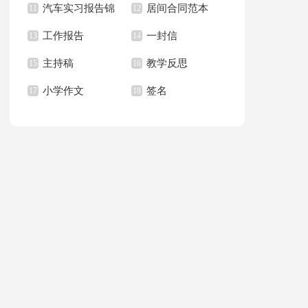
汽车实习报告锦
居间合同范本
上册教学计划
11
职报告汇总6篇
12
篇
工作报告
一封信
集八篇
13
14
主持稿
教学反思
15
16
小学作文
签名
17
18