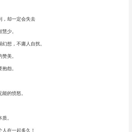
到，却一定会失去
智慧少。
沈溺幻想，不庸人自扰。
的赞美。
要抱怨。
无能的愤怒。
本质。
个人在一起多久！