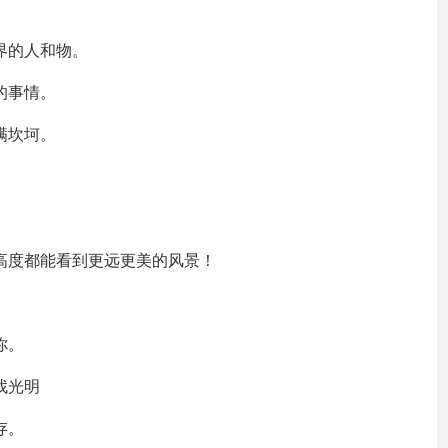
界的人和物。
的事情。
满坎坷。
个高度都能看到更远更美的风景！
你。
找光明
存。