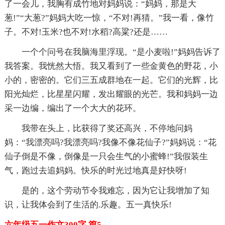
了一会儿，我胸有成竹地对妈妈说：“妈妈，那是大
葱!”“大葱?”妈妈大吃一惊，“不对!再猜。”我一看，像竹
子。不对!玉米?也不对!水稻?高粱?还是……
一个个问号在我脑海里浮现。“是小麦啦!”妈妈告诉了
我答案。我恍然大悟。我又看到了一些金黄色的野花，小
小的，密密的。它们三五成群地在一起。它们的光辉，比
阳光灿烂，比星星闪耀，发出耀眼的光芒。我和妈妈一边
采一边编，编出了一个大大的花环。
我带在头上，比获得了奖还高兴，不停地问妈
妈：“我漂亮吗?我漂亮吗?我像不像花仙子?”妈妈说：“花
仙子倒是不像，倒像是一只会生气的小蜜蜂!”我假装生
气，跑过去追妈妈。快乐的时光过地真是好快呀!
是的，这个劳动节令我难忘，因为它让我增加了知
识，让我体会到了生活的.乐趣。五一真快乐!
六年级五一作文300字 篇5