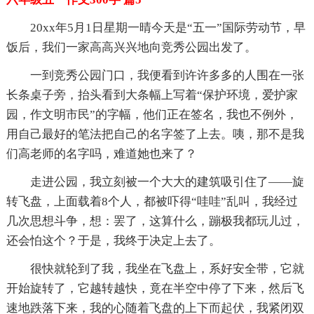
20xx年5月1日星期一晴今天是“五一”国际劳动节，早
饭后，我们一家高高兴兴地向竞秀公园出发了。
一到竞秀公园门口，我便看到许许多多的人围在一张
长条桌子旁，抬头看到大条幅上写着“保护环境，爱护家
园，作文明市民”的字幅，他们正在签名，我也不例外，
用自己最好的笔法把自己的名字签了上去。咦，那不是我
们高老师的名字吗，难道她也来了？
走进公园，我立刻被一个大大的建筑吸引住了——旋
转飞盘，上面载着8个人，都被吓得“哇哇”乱叫，我经过
几次思想斗争，想：罢了，这算什么，蹦极我都玩儿过，
还会怕这个？于是，我终于决定上去了。
很快就轮到了我，我坐在飞盘上，系好安全带，它就
开始旋转了，它越转越快，竟在半空中停了下来，然后飞
速地跌落下来，我的心随着飞盘的上下而起伏，我紧闭双