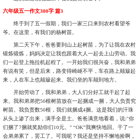
六年级五一作文300字 篇3
终于到了五一假期，我们一家三口来到农村看望爷
爷。在这里，有我们的杨树苗。
第二天下午，爸爸要到山上起树苗，为了让我在农村
锻炼锻炼，妈妈决定让我也跟着大人一起去上山劳动。我
们一起登上拖拉机起程了。一开始我们很兴奋，我和弟弟
有说有笑，但是后来，路变得崎岖不平，车在路上颠簸起
来，人在车上也颠簸起来。我们坐的车颠到地方。
开始劳动了，我和弟弟，大人们分好工就干起了起
来。我和弟弟把50根树苗放在一起捆成一捆，大人负责究
树苗。我负责数50根，我们就捆成4捆。这是我们的汗珠
从头上渗了出来，满手全是土。爸爸满意地看着，说:"你
们捆了7捆就奖励你们10元。" “OK”我爽快地回。干了一
会弟弟累了，罢工了。可我呢？我还是坚持不懈地捡啊，