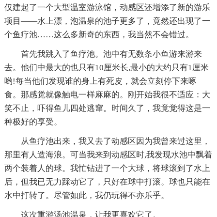
仅建起了一个大型温室游泳馆，动感区还增添了新的游乐
项目——水上漂，泡温泉的池子更多了，竟然还出现了一
个鱼疗池……这么多新奇的东西，我当然不会错过。
首先我跳入了鱼疗池。池中有无数条小鱼游来游来
去。他们中最大的也只有10厘米长,最小的大约只有1厘米
哟!每当他们发现谁的身上有死皮，就会立刻停下来啄
食。那感觉就像触电一样麻麻的。刚开始我很不适应：大
笑不止，吓得鱼儿四处逃窜。时间久了，我竟觉得这是一
种极好的享受。
从鱼疗池出来，我又去了动感区因为我曾来过这里，
那里有人造海浪。可当我来到动感区时,我发现水池中飘着
两个装着人的球。我忙钻进了一个大球，将球滚到了水上
后，但我已无力踩动它了，只好在球中打滚。球也只能在
水中打转了。尽管如此，我仍玩得不亦乐乎。
这次重游汤池温泉，让我更喜欢它了。