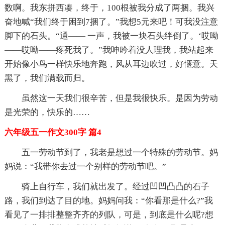
数啊。我东拼西凑，终于，100根被我分成了两捆。我兴
奋地喊“我们终于困到7捆了。”我想5元来吧！可我没注意
脚下的石头。“通—— 一声，我被一块石头绊倒了。‘哎呦
——哎呦——疼死我了。”我呻吟着没人理我，我站起来
开始像小鸟一样快乐地奔跑，风从耳边吹过，好惬意。天
黑了，我们满载而归。
虽然这一天我们很辛苦，但是我很快乐。是因为劳动
是光荣的，快乐的……
六年级五一作文300字 篇4
五一劳动节到了，我老是想过一个特殊的劳动节。妈
妈说：“我带你去过一个别样的劳动节吧。”
骑上自行车，我们就出发了。经过凹凹凸凸的石子
路，我们到达了目的地。妈妈问我：“你看那是什么?”我
看见了一排排整整齐齐的列队，可是，到底是什么呢?想