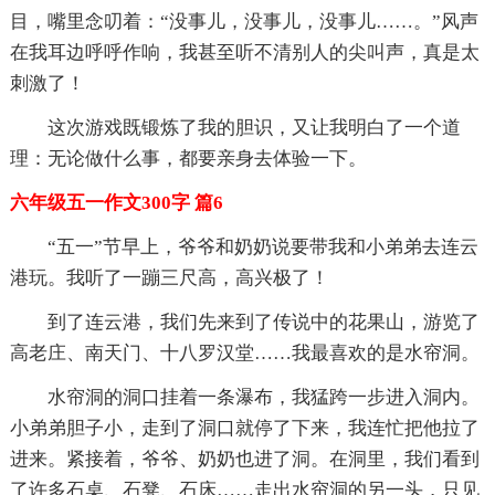
目，嘴里念叨着：“没事儿，没事儿，没事儿……。”风声
在我耳边呼呼作响，我甚至听不清别人的尖叫声，真是太
刺激了！
这次游戏既锻炼了我的胆识，又让我明白了一个道
理：无论做什么事，都要亲身去体验一下。
六年级五一作文300字 篇6
“五一”节早上，爷爷和奶奶说要带我和小弟弟去连云
港玩。我听了一蹦三尺高，高兴极了！
到了连云港，我们先来到了传说中的花果山，游览了
高老庄、南天门、十八罗汉堂……我最喜欢的是水帘洞。
水帘洞的洞口挂着一条瀑布，我猛跨一步进入洞内。
小弟弟胆子小，走到了洞口就停了下来，我连忙把他拉了
进来。紧接着，爷爷、奶奶也进了洞。在洞里，我们看到
了许多石桌、石凳、石床……走出水帘洞的另一头，只见