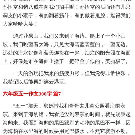
孙悟空和猪八戒在向我们招手呢！孙悟空的后面还有几只
调皮的小猴子，有的翻着筋斗，有的做着鬼脸，逗得我们
大家哈哈大笑！
游过花果山，我们又来到了海边。爬上了一个小山
坡，我们眺望着大海，只见大海碧蓝碧蓝的，一望无边。
远处的海水好像和蓝天连接在一起，灿烂的阳光照在海面
上，好像是谁在海面上撒了一把碎金子似的，美丽极了。
一天的游玩把我累的筋疲力尽，但我觉得非常快乐，
我希望以后能再到连云港玩。
六年级五一作文300字 篇7
“五一”那天，舅妈带我和哥哥去儿童公园看海豹表
演。来到了海豹馆，我看还没到表演的时间，就先观察起
海豹来。我看到海豹的尾巴跟别的动物的尾巴不一样，因
为海豹在水里游的时候要用尾巴拨水，不然它就游不动。