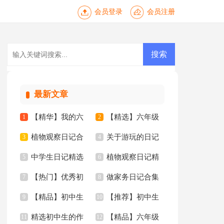
会员登录
会员注册
最新文章
【精华】我的六
【精选】六年级
1
2
植物观察日记合
关于游玩的日记
年级小学作文锦集6
3
年的作文300字8篇
4
中学生日记精选
植物观察日记精
集15篇
5
15篇
6
篇
【热门】优秀初
做家务日记合集
15篇
7
选15篇
8
【精品】初中生
【推荐】初中生
中作文集锦七篇
9
15篇
10
精选初中生的作
【精品】六年级
作文合集十篇
11
的作文三篇
12