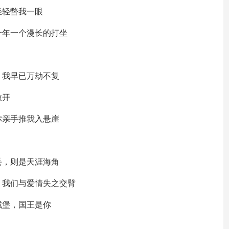
轻轻瞥我一眼
十年一个漫长的打坐
，我早已万劫不复
放开
你亲手推我入悬崖
丢，则是天涯海角
，我们与爱情失之交臂
城堡，国王是你