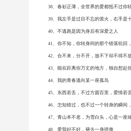
38、春衫正薄，全世界的爱都抵不过你
39、我左手是过目不忘的萤火，右手是
40、不逃跑是因为身后有深爱之人
41、你不知，你转身间的那个错落轮回
42、合不来，分不开，放不下却不得不
43、能在距离你万丈的地方，独自想起
44、我的青春逃向某一座孤岛
45、东西若丢，不过方圆百里，爱情若
46、怎知错过，也不过一个转身的瞬间
47、青山本不老，为雪白头，心是一座
48、爱我好不好，褪去一身骄傲