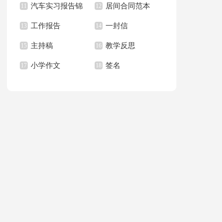
汽车实习报告锦
居间合同范本
上册教学计划
11
职报告汇总6篇
12
篇
工作报告
一封信
集八篇
13
14
主持稿
教学反思
15
16
小学作文
签名
17
18