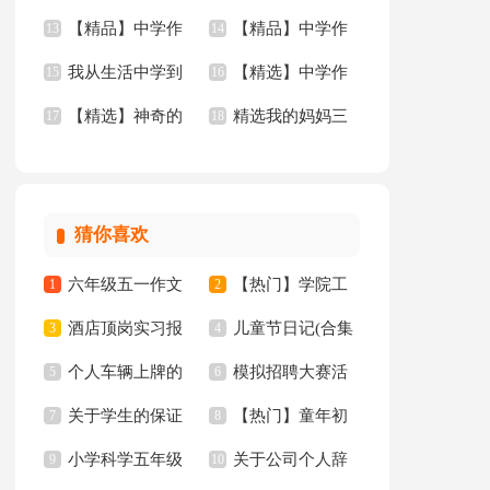
【精品】中学作
【精品】中学作
文四篇
13
年的作文3篇
14
我从生活中学到
【精选】中学作
文400字九篇
15
文汇总九篇
16
【精选】神奇的
精选我的妈妈三
了语文作文(15篇)
17
文600字合集8篇
18
三年级作文300字锦
年级作文锦集四篇
集八篇
猜你喜欢
六年级五一作文
【热门】学院工
1
2
酒店顶岗实习报
儿童节日记(合集
300字集锦7篇
3
作计划四篇
4
个人车辆上牌的
模拟招聘大赛活
告十篇
5
15篇)
6
关于学生的保证
【热门】童年初
委托书
7
动总结
8
小学科学五年级
关于公司个人辞
书汇总八篇
9
中作文300字集锦十
10