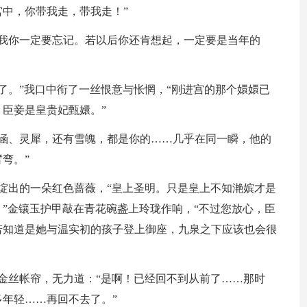
中，你带我走，带我走！”
的我你一定要忘记。若以后你还肯想起，一定要是当年的
了。”我口中衔了一丝恨意与怅惘，“刚进宫的那个嬛嬛已
臣妾是皇贵妃甄嬛。”
予涵、灵犀，还有雪魄，都是你的……几乎在同一瞬，他的
弯。”
绽出的一朵红色蔷薇，“皇上圣明。只是皇上不知滟嫔才是
”金镶玉护甲敲在青花碗盏上玲珑作响，“不过您放心，臣
若知道是她与温实初的孩子登上御座，九泉之下应该也会很
金丝帐帘，无力道：“是啊！已经回不到从前了……那时
年轻……再回不去了。”