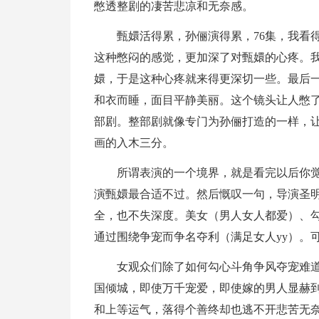
憋透整剧的凄苦悲凉和无奈感。
甄嬛活得累，孙俪演得累，76集，我看
这种憋闷的感觉，更加深了对甄嬛的心疼。
嬛，于是这种心疼就来得更深切一些。最后
和衣而睡，面目平静美丽。这个镜头让人憋
部剧。整部剧就像专门为孙俪打造的一样，
画的入木三分。
所谓表演的一个境界，就是看完以后你
演甄嬛最合适不过。然后慨叹一句，导演圣
全，也不失深度。美女（男人女人都爱）、勾
通过围绕争宠而争名夺利（满足女人yy）。
女观众们除了如何勾心斗角争风夺宠难
国倾城，即使万千宠爱，即使嫁的男人显赫
和上等运气，落得个善终却也逃不开悲苦无