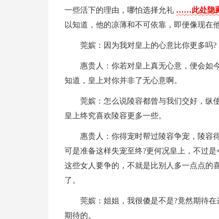
一些活下的理由，哪怕选择允礼
……此处隐藏
以知道，他的凉薄和不可依靠，即便像现在
莞嫔：因为我对皇上的心意比你更多吗?
惠贵人：你若对皇上真无心意，便会如
知道，皇上对你并非了无心意啊。
莞嫔：怎么说陵容都曾与我们交好，纵
皇上终究喜欢陵容更多一些。
惠贵人：你得宠时帮过陵容争宠，陵容得
可是准备这样失宠至终?更何况皇上，不过是
这些女人要争的，不就是比别人多一点点的喜
了。
莞嫔：姐姐，我很傻是不是?竟然期待在
期待的。