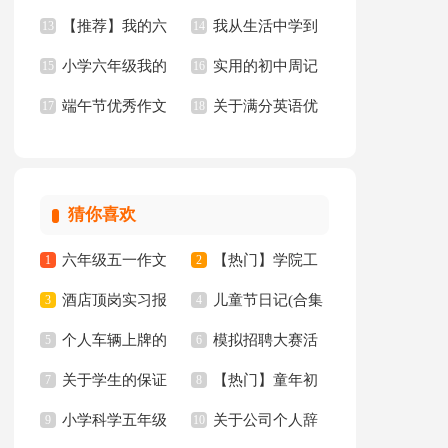
【推荐】我的六
我从生活中学到
作文合集10篇
13
14
小学六年级我的
实用的初中周记
年级小学作文汇编6
15
了语文作文15篇
16
端午节优秀作文
关于满分英语优
同桌作文
17
汇总五篇
18
篇
【推荐】
秀作文锦集10篇
猜你喜欢
六年级五一作文
【热门】学院工
1
2
酒店顶岗实习报
儿童节日记(合集
300字集锦7篇
3
作计划四篇
4
个人车辆上牌的
模拟招聘大赛活
告十篇
5
15篇)
6
关于学生的保证
【热门】童年初
委托书
7
动总结
8
小学科学五年级
关于公司个人辞
书汇总八篇
9
中作文300字集锦十
10