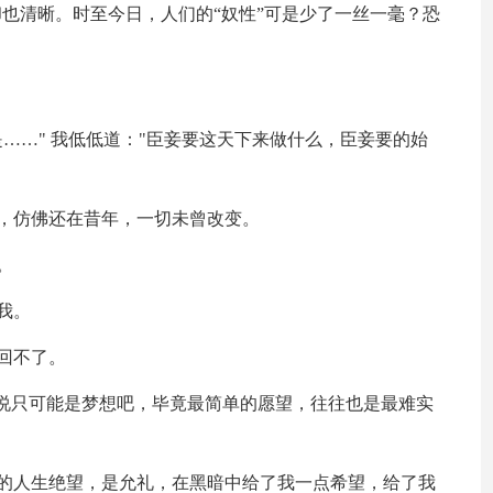
却也清晰。时至今日，人们的“奴性”可是少了一丝一毫？恐
……" 我低低道："臣妾要这天下来做什么，臣妾要的始
，仿佛还在昔年，一切未曾改变。
。
我。
回不了。
来说只可能是梦想吧，毕竟最简单的愿望，往往也是最难实
我的人生绝望，是允礼，在黑暗中给了我一点希望，给了我