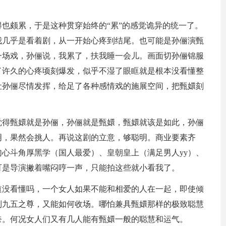
得也颇累，于是这种贯穿始终的“累”的感觉诡异的统一了。
我几乎是看着剧，从一开始心疼到结尾。也可能是孙俪演甄
一场戏，孙俪说，我累了，扶我睡一会儿。画面切孙俪锦服
了许久的心疼顷刻爆发，似乎不湿了眼眶就是根本没看懂整
让孙俪尽情发挥，给足了各种感情戏的施展空间，把甄嬛刻
觉得甄嬛就是孙俪，孙俪就是甄嬛，甄嬛就该是如此，孙俪
明，果然会挑人。再说这剧的立意，够聪明。商业要素齐
心斗角厚黑学（国人最爱）、皇朝皇上（满足男人yy）、
可是导演撇着嘴闷哼一声，只能拍这些就小看我了。
道没看懂吗，一个女人如果不能和相爱的人在一起，即使倾
到九五之尊，又能如何收场。哪怕兼具甄嬛那样的极致聪慧
奈。何况女人们又有几人能有甄嬛一般的聪慧和运气。