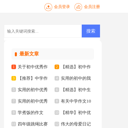
会员登录
会员注册
最新文章
关于初中优秀作
【精选】初中作
1
2
【推荐】中学作
实用的初中的我
文4篇
3
文集合八篇
4
实用的初中优秀
【精选】初中生
文300字九篇
5
作文3篇
6
实用的初中优秀
有关中学作文10
作文6篇
7
作文集合8篇
8
学煮饭的作文
【精华】初中优
作文10篇
9
篇
10
四年级跳绳比赛
伟大的母爱日记
11
秀作文10篇
12