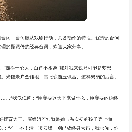
到台词，台词服从戏剧行动，具备动作的特性。优秀的台词
整理的甄嬛传的经典台词，欢迎大家分享。
。“愿得一心人，白首不相离”那对我来说只可能是梦想
的。光摇朱户金铺地、雪照琼窗玉做宫、这样繁丽的后宫、
是……”我低低道：“臣妾要这天下来做什么，臣妾要的始终
好好抚育太子。眉姐姐若知道是她与温实初的孩子登上御
头：“不！不！清，凌云峰一别已成终身大错，我求你，你