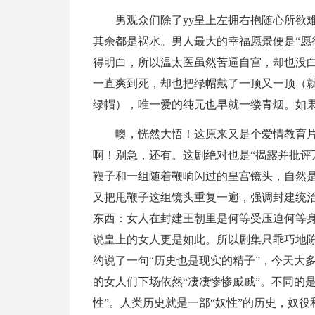
男观众们除了yy皇上左拥右抱随心所欲
其余都是祸水。男人最大的幸福愿景便是“愿
得明白，所以温太医虽然苦逼自宫，却也没白
一直爽到死，却也把绿帽戴了一顶又一顶（
绿帽），唯一爱的纯元也早就一缕青烟。如
噢，恍然大悟！这原来又是个爱情教育
啊！别急，还有。这剧绝对也是“揭露并批评
鞭子和一组随着鞭响闪过的皇宫镜头，自然是
又把甩鞭子这组镜头重复一遍，强调封建统
东西：女人在封建王朝里是何等受压迫何等
说皇上的女人更是如此。所以剧集只乖巧地
约说了一句“历史也是现实的精子”，今天大
的女人们下场依然“凄凄惨惨戚戚”。不同的
性”。人类历史就是一部“奴性”的历史，奴