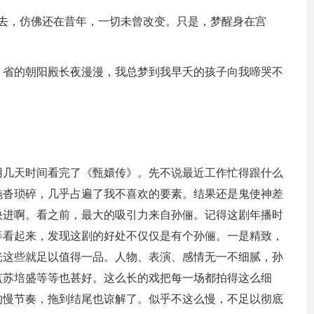
回去，仿佛还在昔年，一切未曾改变。只是，梦醒身在宫
，省的朝阳殿长夜漫漫，我总梦到我早夭的孩子向我啼哭不
用几天时间看完了《甄嬛传》。先不说最近工作忙得跟什么
拖沓琐碎，几乎占遍了我不喜欢的要素。结果还是鬼使神差
快进啊。看之前，最大的吸引力来自孙俪。记得这剧年播时
等看起来，发现这剧的好处不仅仅是有个孙俪。一是精致，
光这些就足以值得一品。人物、表演、感情无一不细腻，孙
监苏培盛等等也甚好。这么长的戏把每一场都拍得这么细
的慢节奏，拖到结尾也谅解了。似乎不这么慢，不足以彻底