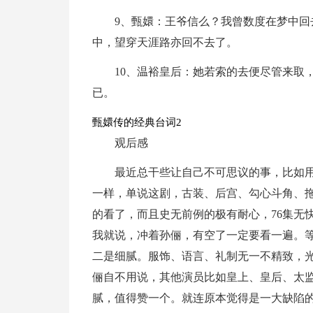
9、甄嬛：王爷信么？我曾数度在梦中
中，望穿天涯路亦回不去了。
10、温裕皇后：她若索的去便尽管来取
已。
甄嬛传的经典台词2
观后感
最近总干些让自己不可思议的事，比如
一样，单说这剧，古装、后宫、勾心斗角、
的看了，而且史无前例的极有耐心，76集无
我就说，冲着孙俪，有空了一定要看一遍。
二是细腻。服饰、语言、礼制无一不精致，
俪自不用说，其他演员比如皇上、皇后、太
腻，值得赞一个。就连原本觉得是一大缺陷