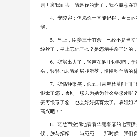
别再离我而去！我是你的妻子，我不愿意在宫
4、安陵容：但愿你一直能记得，今日
我。
5、皇上，臣妾三十有余，已经不是当初
经死了，皇上忘记了么？是您亲手杀了她的，
6、我豁出去了，轻声在他耳边呢喃，
头，轻轻地从我的肩胛滑落，慢慢坠至我的臂
7、我恬静微笑，似五月青翠枝蔓间悄悄
恨毒了您，否则，您以为她为什么要您死呢？
妾再恨毒了您，也会好好抚育太子。眉姐姐
高兴吧！”
8、茫然而空洞地看着华丽奢靡的七宝攒
候，朕与嬛嬛……与宛宛……那时侯，我们多