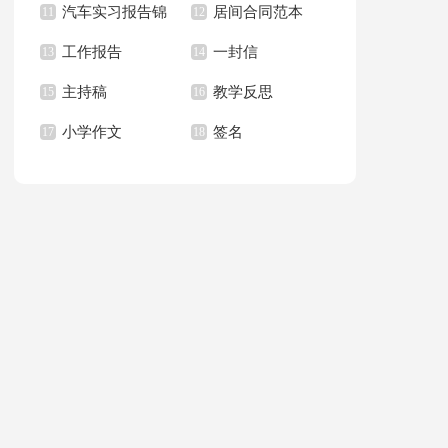
汽车实习报告锦
居间合同范本
上册教学计划
11
职报告汇总6篇
12
篇
工作报告
一封信
集八篇
13
14
主持稿
教学反思
15
16
小学作文
签名
17
18