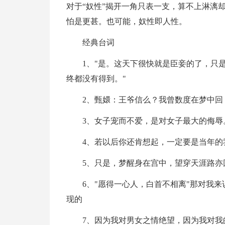
对于“奴性”揭开一角只表一支，算不上淋漓
怕是更甚。也可能，奴性即人性。
经典台词
1、"是。这天下很快就是臣妾的了，只是
终都没有得到。"
2、甄嬛：王爷信么？我曾数度在梦中回
3、女子宠而不爱，是对女子最大的侮辱
4、若以后你还肯想起，一定要是当年的
5、只是，梦醒身在宫中，望穿天涯路亦
6、"愿得一心人，白首不相离"那对我
现的
7、因为我对男女之情绝望，因为我对