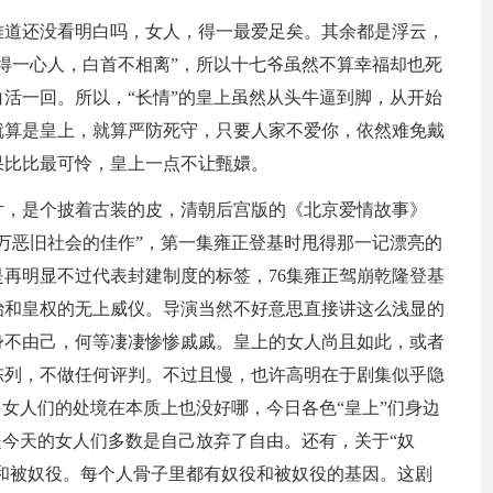
难道还没看明白吗，女人，得一最爱足矣。其余都是浮云，
得一心人，白首不相离”，所以十七爷虽然不算幸福却也死
活一回。所以，“长情”的皇上虽然从头牛逼到脚，从开始
就算是皇上，就算严防死守，只要人家不爱你，依然难免戴
果比比最可怜，皇上一点不让甄嬛。
片，是个披着古装的皮，清朝后宫版的《北京爱情故事》
万恶旧社会的佳作”，第一集雍正登基时甩得那一记漂亮的
再明显不过代表封建制度的标签，76集雍正驾崩乾隆登基
治和皇权的无上威仪。导演当然不好意思直接讲这么浅显的
身不由己，何等凄凄惨惨戚戚。皇上的女人尚且如此，或者
陈列，不做任何评判。不过且慢，也许高明在于剧集似乎隐
多女人们的处境在本质上也没好哪，今日各色“皇上”们身边
是今天的女人们多数是自己放弃了自由。还有，关于“奴
役和被奴役。每个人骨子里都有奴役和被奴役的基因。这剧