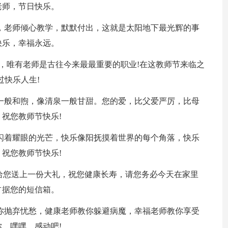
老师，节日快乐。
已，老师倾心教学，默默付出，这就是太阳地下最光辉的事
快乐，幸福永远。
尘，唯有老师是古往今来最最重要的职业!在这教师节来临之
过快乐人生!
风一般和煦，像清泉一般甘甜。您的爱，比父爱严厉，比母
祝您教师节快乐!
雪闪着耀眼的光芒，快乐像阳抚摸着世界的每个角落，快乐
祝您教师节快乐!
您，给您送上一份大礼，祝您健康长寿，请您务必今天在家里
占据您的短信箱。
教你抛弃忧愁，健康老师教你躲避病魔，幸福老师教你享受
，嘿嘿，感动吧!