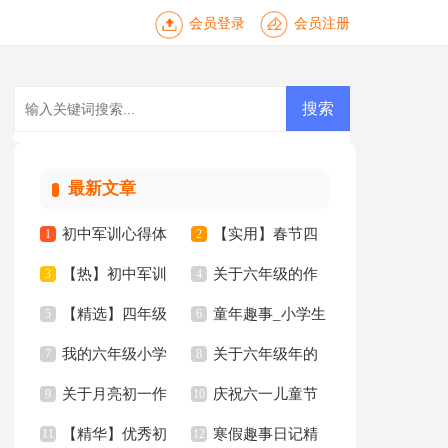
会员登录
会员注册
最新文章
初中军训心得体
【实用】春节四
1
2
【热】初中军训
关于六年级的作
会【热门】
3
年级作文集合8篇
4
【精选】四年级
童年趣事_小学生
心得体会
5
文集锦5篇
6
我的六年级小学
关于六年级年的
妈妈作文300字集锦
7
六年级作文
8
关于月亮初一作
庆祝六一儿童节
作文锦集八篇
9
作文300字集合8篇
10
九篇
【精华】优秀初
寒假趣事日记精
文
11
日记
12