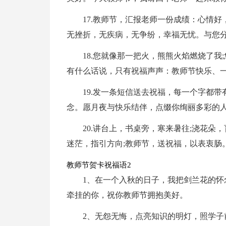
17.教师节，汇报老师一份成绩：心情
无挫折，无疾病，无争纷，幸福无忧。与您
18.您就像那一把火，熊熊火焰燃烧了我
有什么话说，只有祝福声声：教师节快乐、
19.发一条短信送去祝福，每一个字都
念。愿月夜与快乐结伴，点缀你绚丽多彩的人
20.讲台上，书桌旁，寒来暑往;浇花朵
迷茫，指引方向;教师节，送祝福，以表衷肠
教师节贺卡祝福语2
1、在一个入秋的日子，我把剑兰花的
牵挂的你，祝你教师节拥抱美好。
2、无怨无悔，点亮知识的明灯，照学