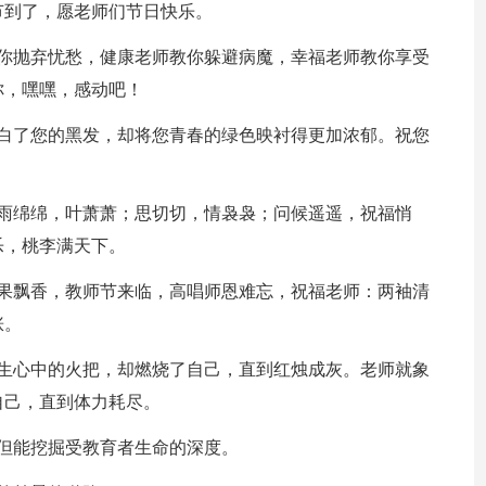
节到了，愿老师们节日快乐。
教你抛弃忧愁，健康老师教你躲避病魔，幸福老师教你享受
你，嘿嘿，感动吧！
染白了您的黑发，却将您青春的绿色映衬得更加浓郁。祝您
；雨绵绵，叶萧萧；思切切，情袅袅；问候遥遥，祝福悄
乐，桃李满天下。
瓜果飘香，教师节来临，高唱师恩难忘，祝福老师：两袖清
涨。
学生心中的火把，却燃烧了自己，直到红烛成灰。老师就象
自己，直到体力耗尽。
但能挖掘受教育者生命的深度。