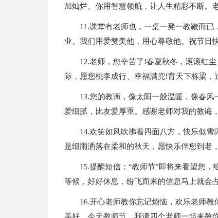
加灿烂。你用智慧领航，让人生精彩不断。
11.课堂有老师也，一桌一凳一教鞭而
业。我们用爱赞美他，用心尊敬他。祝节日
12.老师，您辛苦了!春夏秋冬，滚滚红
际，愿您桃李成行、幸福满兜!育天下栋梁，
13.您的教诲，像太阳一般温暖，像春
爱细腻，比友爱厚重。感谢老师对我的教诲，
14.欢笑如风吹拂着四面八方，快乐似
是细雨洒落在柔和的秋天，愿快乐伴您到老，
15.提醒短信：“教师节”即将来看望
等候，好好休息，纷飞而来的信息马上就会
16.开心老师教你忘记烦恼，欢乐老师
美好。今天教师节，我请四个老师一起来教你