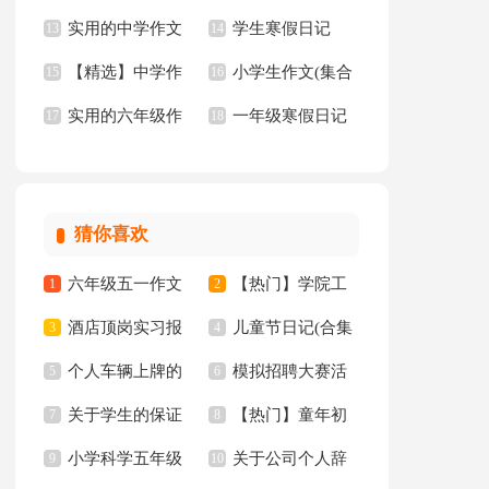
实用的中学作文
学生寒假日记
中作文集合五篇
13
选15篇
14
【精选】中学作
小学生作文(集合
锦集六篇
15
【热】
16
实用的六年级作
一年级寒假日记
文600字汇总8篇
17
15篇)
18
文300字锦集6篇
猜你喜欢
六年级五一作文
【热门】学院工
1
2
酒店顶岗实习报
儿童节日记(合集
300字集锦7篇
3
作计划四篇
4
个人车辆上牌的
模拟招聘大赛活
告十篇
5
15篇)
6
关于学生的保证
【热门】童年初
委托书
7
动总结
8
小学科学五年级
关于公司个人辞
书汇总八篇
9
中作文300字集锦十
10