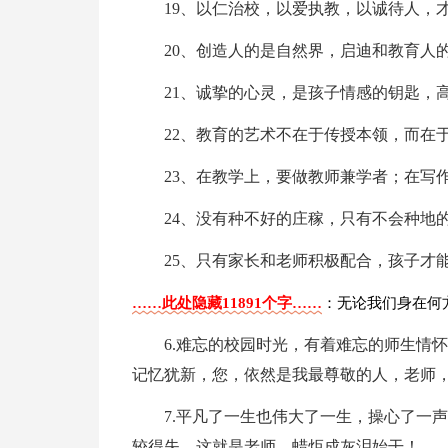
19、以仁治校，以爱执教，以诚待人，
20、创造人的是自然界，启迪和教育人
21、诚挚的心灵，是孩子情感的钥匙，
22、教育的艺术不在于传授本领，而在
23、在教学上，要做教师兼学者；在写
24、没有种不好的庄稼，只有不会种地
25、只有家长和老师积极配合，孩子才
……此处隐藏11891个字……
：无论我们身在何
6.难忘的校园时光，有着难忘的师生情
记忆犹新，您，依然是我最尊敬的人，老师
7.平凡了一生也伟大了一生，操心了一
较得失。这就是老师，蜡炬成灰泪始干！