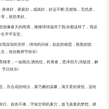
好，身体好，家庭好，成就好，好运不断;无烦恼，无忧虑，
分享，祝您美好。
;您就像春天的雨滴，缠缠绵绵滋润了我;你都这样了，我还
一生平平安安。
带有我深深的关怀，绵绵的问候，款款的相思，殷殷的惦
生，祝你教师节快乐!
，育桃李，一如既往;洒热忱，耗青春，恩泽四方;消疑惑，解
。节日快乐!
怀念，百合花的纯洁，康乃馨的温馨，满天星的喜悦，送给
子前行。孜孜不倦，守候文明的巢穴，放飞孩童的梦想。耕