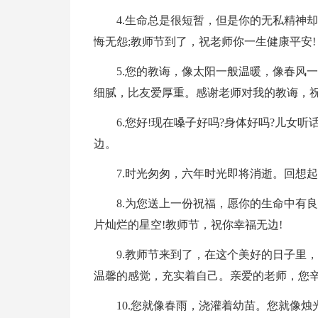
4.生命总是很短暂，但是你的无私精神
悔无怨;教师节到了，祝老师你一生健康平安!
5.您的教诲，像太阳一般温暖，像春风
细腻，比友爱厚重。感谢老师对我的教诲，祝
6.您好!现在嗓子好吗?身体好吗?儿女
边。
7.时光匆匆，六年时光即将消逝。回想
8.为您送上一份祝福，愿你的生命中有
片灿烂的星空!教师节，祝你幸福无边!
9.教师节来到了，在这个美好的日子里
温馨的感觉，充实着自己。亲爱的老师，您辛
10.您就像春雨，浇灌着幼苗。您就像