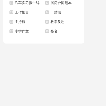
汽车实习报告锦
居间合同范本
上册教学计划
11
职报告汇总6篇
12
篇
工作报告
一封信
集八篇
13
14
主持稿
教学反思
15
16
小学作文
签名
17
18