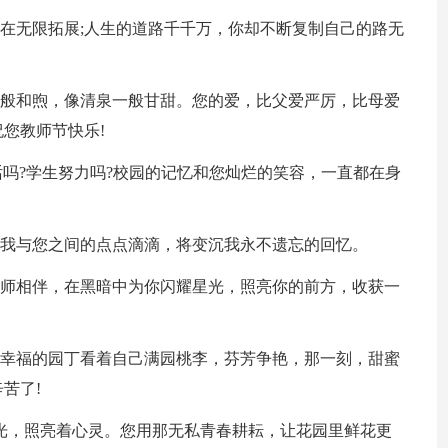
却在无限拓展;人生的道路千千万，你却不断复制自己的路无
一般和煦，像清泉一般甘甜。您的爱，比父爱严厉，比母爱
您教师节快乐!
听话吗?学生努力吗?校园的记忆和您灿烂的笑容，一直都在身
起我与您之间的点点滴滴，将变沉我永不遗忘的回忆。
良师相伴，在黑暗中为你闪耀星光，照亮你的前方，收获一
，幸福的园丁看着自己满园桃李，芬芳争艳，那一刻，甜蜜
苦了!
烛光，照亮着心灵。您用那无私青春耕耘，让花园里鲜花更