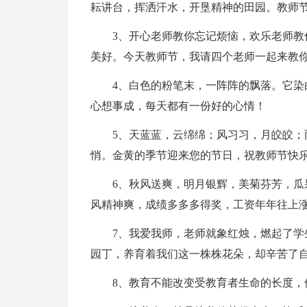
耘讲台，挥洒汗水，开垦精神的田园。教师
3、开心老师教你忘记烦恼，欢乐老师
美好。今天教师节，我请四个老师一起来教
4、白色的粉笔末，一阵阵的飘落。它
心想事成，每天都有一份好的心情！
5、天蓝蓝，云绵绵；风习习，月皎皎
悄。金黄的季节迎来您的节日，祝教师节快
6、秋风送爽，明月银辉，美菊芬芳，
风精神爽，成绩多多多得奖，工资年年往上
7、我爱我师，老师就象红烛，燃起了
园丁，养育着我们这一株株花朵，却辛苦了
8、教育不能改变受教育者生命的长度，