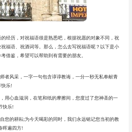
语的经历，对祝福语很是熟悉吧，根据祝愿的对象不同，祝
业祝福语、祝酒词等。那么，怎么去写祝福语呢？以下是小
参考借鉴，希望可以帮助到有需要的朋友。
现师者风采，一字一句包含谆谆教诲，一分一秒无私奉献青
快乐!
灌，用心血滋润，在笔和纸的摩擦间，您度过了您神圣的一
节快乐!
出自您的耕耘;为今天喝彩的同时，我们永远铭记您当初的教
春晖遍四方!