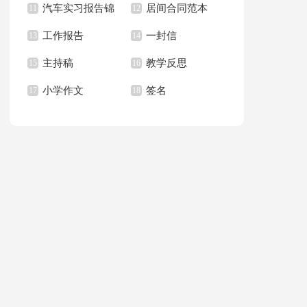
汽车实习报告锦
居间合同范本
上册教学计划
11
职报告汇总6篇
12
篇
工作报告
一封信
集八篇
13
14
主持稿
教学反思
15
16
小学作文
签名
17
18