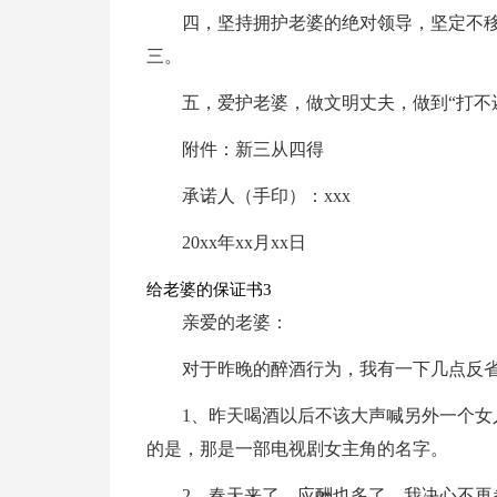
四，坚持拥护老婆的绝对领导，坚定不
三。
五，爱护老婆，做文明丈夫，做到“打不
附件：新三从四得
承诺人（手印）：xxx
20xx年xx月xx日
给老婆的保证书3
亲爱的老婆：
对于昨晚的醉酒行为，我有一下几点反
1、昨天喝酒以后不该大声喊另外一个
的是，那是一部电视剧女主角的名字。
2、春天来了，应酬也多了。我决心不