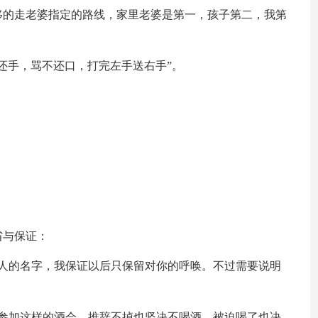
移的走老婆指定的路线，家里老婆是第一，孩子第二，我第
还手，骂不还口，打完左手送右手”。
省与保证：
女人的名字，我保证以后只保留对你的呼唤。不过需要说明
再参加这样的酒会，推辞不掉也坚决不喝酒，被迫喝了也决