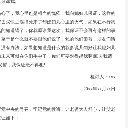
儿原谅我。
伤心了，我心里也是相当的愧疚，我向媳妇儿保证，这样的
定去买快豆腐撞死来了却媳妇儿心里的火气，如果在不行我
真的知道错了，你就原谅我这次，我保证不会再有这样的事
，至于是什么就不要跟他们说了，勉的他们羡慕，朋友们请
，没有办法，如果想知道是什么的就多说几句好让我媳妇儿
未来可就在你们手中了，你们可要对得起我啊!回去我请
发誓，我保证绝不再犯!
检讨人：xxx
20xx年xx月xx日
应党中央的号召，牢记党的教诲，让老婆大人舒心，让父老
保证如下：