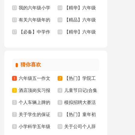
我的六年级小学
【精华】六年级
作文300字汇编8篇
13
小学生作文锦集八篇
14
集八篇
有关六年级年的
【精品】六年级
作文集合7篇
15
作文300字汇总8篇
16
【必备】中学作
【精华】六年级
作文300字锦集7篇
17
的作文集锦5篇
18
文锦集六篇
作文300字汇总6篇
猜你喜欢
六年级五一作文
【热门】学院工
1
2
酒店顶岗实习报
儿童节日记(合集
300字集锦7篇
3
作计划四篇
4
个人车辆上牌的
模拟招聘大赛活
告十篇
5
15篇)
6
关于学生的保证
【热门】童年初
委托书
7
动总结
8
小学科学五年级
关于公司个人辞
书汇总八篇
9
中作文300字集锦十
10