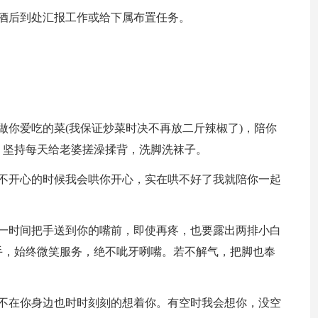
酒后到处汇报工作或给下属布置任务。
做你爱吃的菜(我保证炒菜时决不再放二斤辣椒了)，陪你
，坚持每天给老婆搓澡揉背，洗脚洗袜子。
你不开心的时候我会哄你开心，实在哄不好了我就陪你一起
第一时间把手送到你的嘴前，即使再疼，也要露出两排小白
手，始终微笑服务，绝不呲牙咧嘴。若不解气，把脚也奉
使不在你身边也时时刻刻的想着你。有空时我会想你，没空