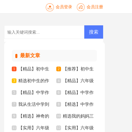
会员登录
会员注册
最新文章
【精品】初中生
【推荐】初中生
1
2
精选初中生的作
【精品】六年级
作文合集十篇
3
的作文三篇
4
【精品】中学作
【精品】中学作
文四篇
5
年的作文3篇
6
我从生活中学到
【精选】中学作
文400字九篇
7
文汇总九篇
8
【精选】神奇的
精选我的妈妈三
了语文作文(15篇)
9
文600字合集8篇
10
【实用】六年级
【实用】六年级
三年级作文300字锦
11
年级作文锦集四篇
12