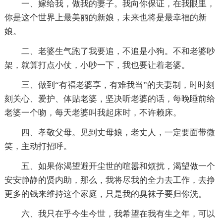
一、嫁给我，做我的妻子。我向你保证，在我眼里，
你是这个世界上最美丽的新娘，未来也将是最幸福的新
娘。
二、老婆生气跑了我要追，不追是小狗。不和老婆吵
架，就算打点小仗，小吵一下，我也要让着老婆。
三、做到“有福老婆享，有难我当”的夫妻制，时时刻
刻关心、爱护、体贴老婆，坚决听老婆的话，每晚睡前给
老婆一个吻，每天老婆叫我起床时，不许赖床。
四、孝敬父母。见到丈母娘，老丈人，一定要面带微
笑，主动打招呼。
五、如果你渴望避开尘世的喧嚣和烦扰，渴望做一个
安安静静的贤内助，那么，我将尽我的全力去工作，去挣
更多的钱来维持这个家庭，只是我的臭袜子要归你洗。
六、我只在乎今生今世，我希望在我有生之年，可以