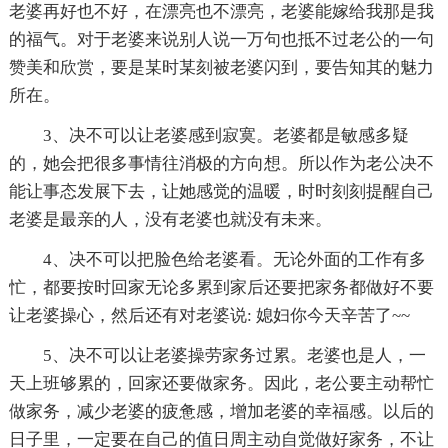
老婆再好也不好，在漂亮也不漂亮，老婆能嫁给我那是我
的福气。对于老婆来说别人说一万句也抵不过老公的一句
赞美和欣赏，要是某时某刻被老婆闪到，要告知其的魅力
所在。
3、决不可以让老婆感到寂寞。老婆都是敏感多疑
的，她会把很多事情往消极的方向想。所以作为老公决不
能让事态发展下去，让她感觉的温暖，时时刻刻提醒自己
老婆是最亲的人，没有老婆也就没有未来。
4、决不可以把脸色给老婆看。无论外面的工作有多
忙，都要按时回家无论多累到家后还要把家务都做好不要
让老婆操心，然后还有对老婆说: 媳妇你今天辛苦了~~
5、决不可以让老婆操劳家务过累。老婆也是人，一
天上班够累的，回家还要做家务。因此，老公要主动帮忙
做家务，减少老婆的疲惫感，增加老婆的幸福感。以后的
日子里，一定要在自己的值日周主动自觉做好家务，不让