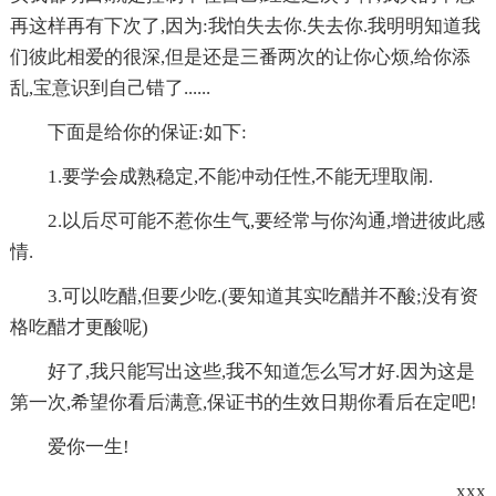
再这样再有下次了,因为:我怕失去你.失去你.我明明知道我
们彼此相爱的很深,但是还是三番两次的让你心烦,给你添
乱,宝意识到自己错了......
下面是给你的保证:如下:
1.要学会成熟稳定,不能冲动任性,不能无理取闹.
2.以后尽可能不惹你生气,要经常与你沟通,增进彼此感
情.
3.可以吃醋,但要少吃.(要知道其实吃醋并不酸;没有资
格吃醋才更酸呢)
好了,我只能写出这些,我不知道怎么写才好.因为这是
第一次,希望你看后满意,保证书的生效日期你看后在定吧!
爱你一生!
xxx