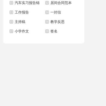
汽车实习报告锦
居间合同范本
上册教学计划
11
职报告汇总6篇
12
篇
工作报告
一封信
集八篇
13
14
主持稿
教学反思
15
16
小学作文
签名
17
18