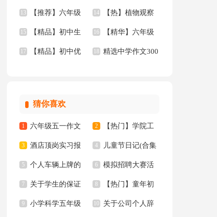
【推荐】六年级
【热】植物观察
记通用15篇
13
文集锦9篇
14
【精品】初中生
【精华】六年级
作文300字汇编9篇
15
日记
16
【精品】初中优
精选中学作文300
作文4篇
17
的作文集合5篇
18
秀作文三篇
字五篇
猜你喜欢
六年级五一作文
【热门】学院工
1
2
酒店顶岗实习报
儿童节日记(合集
300字集锦7篇
3
作计划四篇
4
个人车辆上牌的
模拟招聘大赛活
告十篇
5
15篇)
6
关于学生的保证
【热门】童年初
委托书
7
动总结
8
小学科学五年级
关于公司个人辞
书汇总八篇
9
中作文300字集锦十
10