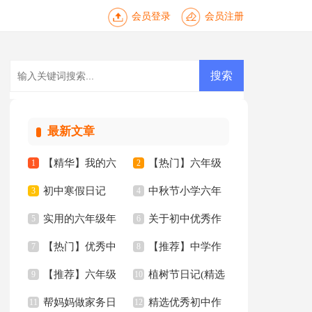
会员登录
会员注册
最新文章
【精华】我的六
【热门】六年级
1
2
初中寒假日记
中秋节小学六年
年级小学作文3篇
3
年的作文300字3篇
4
实用的六年级年
关于初中优秀作
【热】
5
级作文
6
【热门】优秀中
【推荐】中学作
的作文300字6篇
7
文汇编10篇
8
【推荐】六年级
植树节日记(精选
学作文九篇
9
文3篇
10
帮妈妈做家务日
精选优秀初中作
年的作文300字8篇
11
15篇)
12