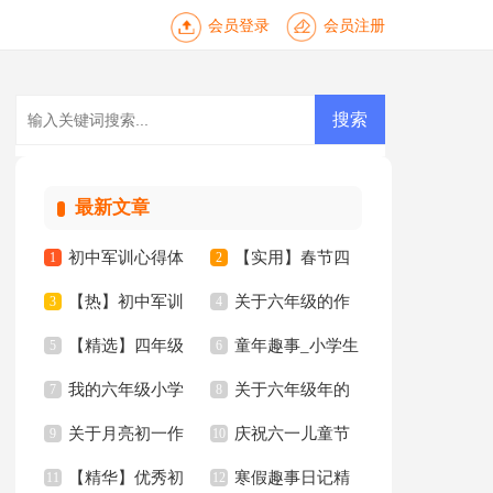
会员登录
会员注册
最新文章
初中军训心得体
【实用】春节四
1
2
【热】初中军训
关于六年级的作
会【热门】
3
年级作文集合8篇
4
【精选】四年级
童年趣事_小学生
心得体会
5
文集锦5篇
6
我的六年级小学
关于六年级年的
妈妈作文300字集锦
7
六年级作文
8
关于月亮初一作
庆祝六一儿童节
作文锦集八篇
9
作文300字集合8篇
10
九篇
【精华】优秀初
寒假趣事日记精
文
11
日记
12