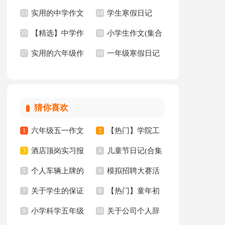
实用的中学作文
学生寒假日记
中作文集合五篇
13
选15篇
14
【精选】中学作
小学生作文(集合
锦集六篇
15
【热】
16
实用的六年级作
一年级寒假日记
文600字汇总8篇
17
15篇)
18
文300字锦集6篇
猜你喜欢
六年级五一作文
【热门】学院工
1
2
酒店顶岗实习报
儿童节日记(合集
300字集锦7篇
3
作计划四篇
4
个人车辆上牌的
模拟招聘大赛活
告十篇
5
15篇)
6
关于学生的保证
【热门】童年初
委托书
7
动总结
8
小学科学五年级
关于公司个人辞
书汇总八篇
9
中作文300字集锦十
10