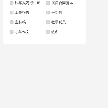
汽车实习报告锦
居间合同范本
上册教学计划
11
职报告汇总6篇
12
篇
工作报告
一封信
集八篇
13
14
主持稿
教学反思
15
16
小学作文
签名
17
18