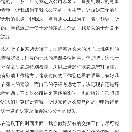
心情的。自从三年前我进入公司以来，一直受到领导的尊重
地看重，让我成为了我么公司的一名主管。这短短三年的时
我无数的机遇，让我从一名普通员工成为了一名小领导。所
舍的。毕竟这是一份十分稳定的工作的，我是真的十分舍不
此决定。
，现在肚子越来越大得了，而挺着这么大的肚子上班各种的
抢着帮我做，讲真的无比的感谢各位同事。但是吧，这么一
，怀孕之后总是特别嗜睡，所以上班的时候总是想打瞌睡。
免有影响工作地方，这段时间的工作您也看在眼里，有好几
，在家人的建议，而自己的仔细考虑之下，决定现在还是辞
这样的话，不会给公司带来更多的影响，也能够让自己照顾
让家人们时刻忧虑着我。所以知道这么突然的辞职申请肯定
果决一点的决定反而会减少公司的损失。
所以在这剩下的时间里面，我会做好所有的交接工作，尽可能