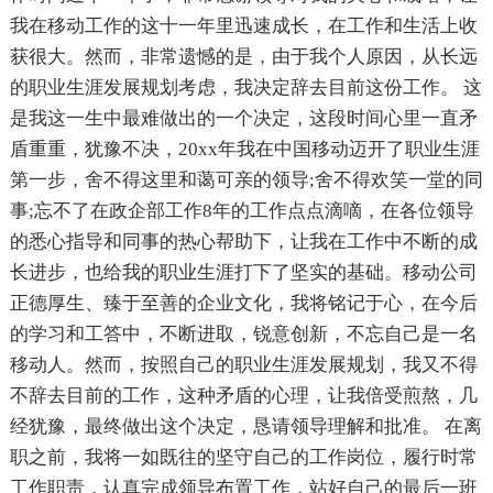
我在移动工作的这十一年里迅速成长，在工作和生活上收
获很大。然而，非常遗憾的是，由于我个人原因，从长远
的职业生涯发展规划考虑，我决定辞去目前这份工作。 这
是我这一生中最难做出的一个决定，这段时间心里一直矛
盾重重，犹豫不决，20xx年我在中国移动迈开了职业生涯
第一步，舍不得这里和蔼可亲的领导;舍不得欢笑一堂的同
事;忘不了在政企部工作8年的工作点点滴嘀，在各位领导
的悉心指导和同事的热心帮助下，让我在工作中不断的成
长进步，也给我的职业生涯打下了坚实的基础。移动公司
正德厚生、臻于至善的企业文化，我将铭记于心，在今后
的学习和工答中，不断进取，锐意创新，不忘自己是一名
移动人。然而，按照自己的职业生涯发展规划，我又不得
不辞去目前的工作，这种矛盾的心理，让我倍受煎熬，几
经犹豫，最终做出这个决定，恳请领导理解和批准。 在离
职之前，我将一如既往的坚守自己的工作岗位，履行时常
工作职责，认真完成领导布置工作，站好自己的最后一班