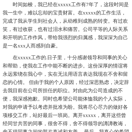
时间如梭，我已经在xxxxx工作有7年了，这段时间是
我一生中，难以忘却的宝贵财富。在xxxxx的工作生活，
完成了我从学生到社会人，从幼稚到成熟的转变。有过欢
笑，有过收获，也有过泪水和痛苦。公司平等的人际关系
和开明的工作作风，带给我强烈的归属感，我深深为自己
是一名xxx人而感到自豪。
在xxxxx工作的.日子里，十分感谢领导和同事的关心
和帮助，使我在工作中能不断的进步。这份深厚的情谊将
永远萦绕在我心中，实在无法用语言表达我现在不舍和留
恋的心情。 但由于我的个人原因，经过深思熟虑，决定辞
去我目前在公司所担任的职位。对由此为公司造成的不
便，我深感抱歉。同时也希望公司能体恤我的个人实际，
对我的申请予以考虑并批准为盼。我将尽心尽力的做好各
项移交工作，站好最后一班岗。离开xxxxx，离开这些曾
经同甘共苦的同事，很舍不得，舍不得领导的譐譐教诲，
舍不得同事之间的那片真诚和友善。 最后，我真心的希望