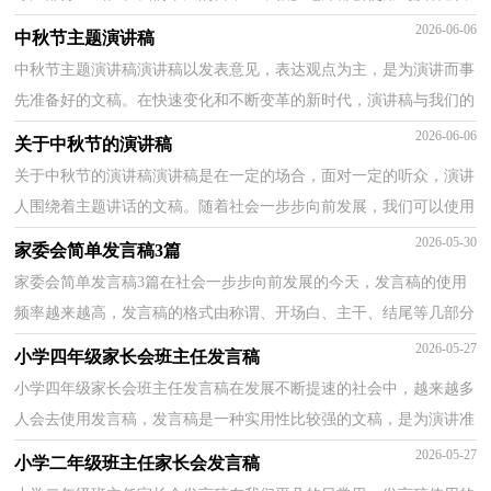
为了让您在写演讲稿时更加简单方便，下面是小编整...
2026-06-06
中秋节主题演讲稿
中秋节主题演讲稿演讲稿以发表意见，表达观点为主，是为演讲而事
先准备好的文稿。在快速变化和不断变革的新时代，演讲稿与我们的
生活息息相关，相信许多人会觉得演讲稿很难写吧，以下...
2026-06-06
关于中秋节的演讲稿
关于中秋节的演讲稿演讲稿是在一定的场合，面对一定的听众，演讲
人围绕着主题讲话的文稿。随着社会一步步向前发展，我们可以使用
演讲稿的机会越来越多，你所见过的演讲稿是什么样的...
2026-05-30
家委会简单发言稿3篇
家委会简单发言稿3篇在社会一步步向前发展的今天，发言稿的使用
频率越来越高，发言稿的格式由称谓、开场白、主干、结尾等几部分
组成。还是对发言稿一筹莫展吗？以下是小编为大家...
2026-05-27
小学四年级家长会班主任发言稿
小学四年级家长会班主任发言稿在发展不断提速的社会中，越来越多
人会去使用发言稿，发言稿是一种实用性比较强的文稿，是为演讲准
备的书面材料。写发言稿的注意事项有许多，你确定会...
2026-05-27
小学二年级班主任家长会发言稿