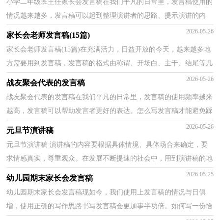
小学二年级班主任家长会发言稿在我们平凡的日常里，发言稿使用的
情况越来越多，发言稿可以起到整理演讲者的思路、提示演讲的内
容、限定演讲的速度的作用。你知道发言稿怎样才能...
2026-05-26
家长会老师发言稿(15篇)
家长会老师发言稿(15篇)在充满活力，日益开放的今天，越来越多地
方需要用到发言稿，发言稿的格式由称谓、开场白、主干、结尾等几
部分组成。大家知道发言稿怎么写才正确吗？下面是小...
2026-05-26
战友聚会代表的发言稿
战友聚会代表的发言稿在我们平凡的日常里，发言稿的使用频率越来
越高，发言稿可以帮助发言者更好的表达。怎么写发言稿才能避免踩
雷呢？以下是小编帮大家整理的战友聚会代表的发言...
2026-05-26
元旦节演讲稿
元旦节演讲稿 演讲稿的内容要根据具体情境、具体场合来确定，要
求情感真实，尊重观众。在发展不断提速的社会中，用到演讲稿的地
方越来越多，还是对演讲稿一筹莫展吗？以下是小编帮大...
2026-05-25
幼儿园期末家长会发言稿
幼儿园期末家长会发言稿现如今，我们使用上发言稿的情况与日俱
增，使用正确的写作思路书写发言稿会更加事半功倍。如何写一份恰
当的发言稿呢？以下是小编帮大家整理的幼儿园期末家...