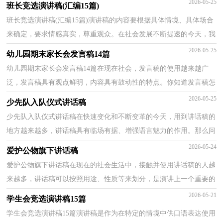
2026-05-25
班长竞选演讲稿(汇编15篇)
班长竞选演讲稿(汇编15篇)演讲稿的内容要根据具体情境、具体场合
来确定，要求情感真实，尊重观众。在社会发展不断提速的今天，我
们使用上演讲稿的情况与日俱增，写起演讲稿来就毫无...
2026-05-25
幼儿园期末家长会发言稿14篇
幼儿园期末家长会发言稿14篇在现在社会，发言稿的使用越来越广
泛，发言稿具有观点鲜明，内容具有鼓动性的特点。你知道发言稿怎
样写才规范吗？下面是小编收集整理的幼儿园期末家长会...
2026-05-25
少先队入队仪式讲话稿
少先队入队仪式讲话稿在快速变化和不断变革的今天，用到讲话稿的
地方越来越多，讲话稿具有临场有据、增强语言魅力的作用。那么问
题来了，到底应如何写好一份讲话稿呢？以下是小编为...
2026-05-24
爱护公物旗下讲话稿
爱护公物旗下讲话稿在现在的社会生活中，接触并使用讲话稿的人越
来越多，讲话稿可以按照用途、性质等来划分，是演讲上一个重要的
准备工作。那么你有了解过讲话稿吗？下面是小编精心...
2026-05-21
学生会竞选演讲稿15篇
学生会竞选演讲稿15篇演讲稿是作为在特定的情境中供口语表达使用