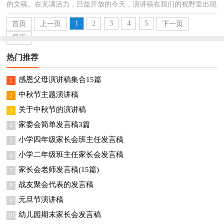
的文稿。在充满活力，日益开放的今天，演讲稿在我们的视野里出现
的频率越来越高，演讲稿的注意事项有许多，你确定会...
1
2
3
4
5
首页
上一页
下一页
尾页
热门推荐
感恩父母演讲稿集合15篇
1
中秋节主题演讲稿
2
关于中秋节的演讲稿
3
家委会简单发言稿3篇
4
小学四年级家长会班主任发言稿
5
小学二年级班主任家长会发言稿
6
家长会老师发言稿(15篇)
7
战友聚会代表的发言稿
8
元旦节演讲稿
9
幼儿园期末家长会发言稿
10