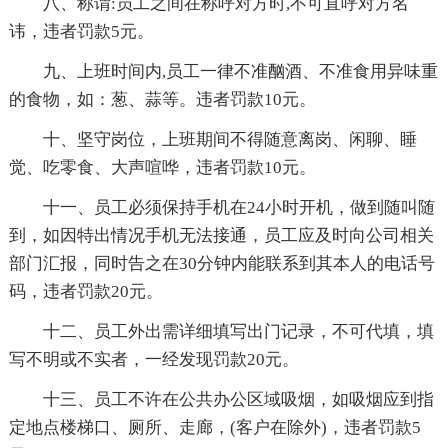
八、称谓:员工之间在称呼对方时,不可直呼对方名
讳，违者罚款5元。
九、上班时间内,员工一律不准酗酒、不准食用异味重
的食物，如：葱、蒜等。违者罚款10元。
十、坚守岗位，上班期间不得随意离岗、闲聊、睡
觉、吃零食、大声喧哗，违者罚款10元。
十一、员工必须保持手机在24小时开机，做到随叫随
到，如因特出情况手机无法接通，员工应及时向公司相关
部门汇报，同时告之在30分钟内能联系到其本人的电话号
码，违者罚款20元。
十二、员工外出需详细填写出门记录，不可代填，填
写不明或不实者，一经发现罚款20元。
十三、员工不许在公共办公区域吸烟，如吸烟应到指
定地点楼梯口、厕所、走廊，(客户在除外)，违者罚款5