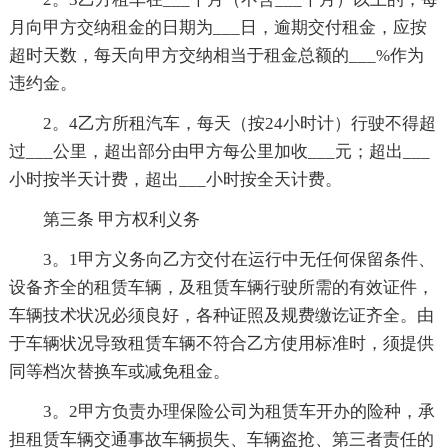
月向甲方交纳租金的日期为___日，逾期交付租金，应按
超时天数，每天向甲方交纳相当于租金总额的___%作为
违约金。
2。4乙方所租汽车，每天（按24小时计）行驶不得超
过___公里，超出部分由甲方每公里加收___元；超出___
小时按半天计费，超出___小时按全天计费。
第三条 甲方权利义务
3。1甲方义务向乙方交付在运行中无任何保留条件、
设备齐全的租赁车辆，及租赁车辆行驶所需的有效证件，
车辆技术状况必须良好，各种证照及规费缴讫证齐全。由
于车辆状况导致租赁车辆不符合乙方使用标准时，须提供
同等档次替换车或减免租金。
3。2甲方负责办理保险公司为租赁车开办的险种，承
担租赁车辆交通事故车辆损失、车辆盗抢、第三者责任的