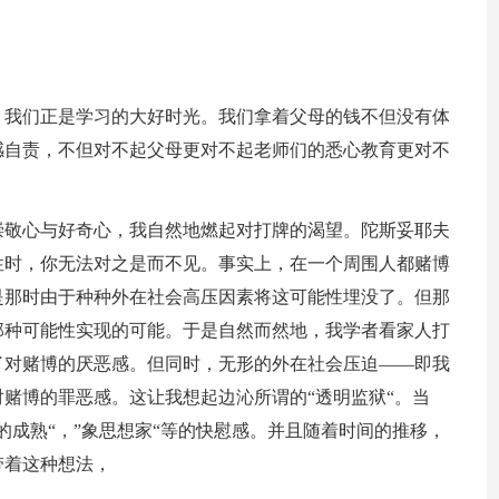
，我们正是学习的大好时光。我们拿着父母的钱不但没有体
感自责，不但对不起父母更对不起老师们的悉心教育更对不
崇敬心与好奇心，我自然地燃起对打牌的渴望。陀斯妥耶夫
性时，你无法对之是而不见。事实上，在一个周围人都赌博
是那时由于种种外在社会高压因素将这可能性埋没了。但那
那种可能性实现的可能。于是自然而然地，我学者看家人打
了对赌博的厌恶感。但同时，无形的外在社会压迫——即我
赌博的罪恶感。这让我想起边沁所谓的“透明监狱“。当
的成熟“，”象思想家“等的快慰感。并且随着时间的推移，
带着这种想法，