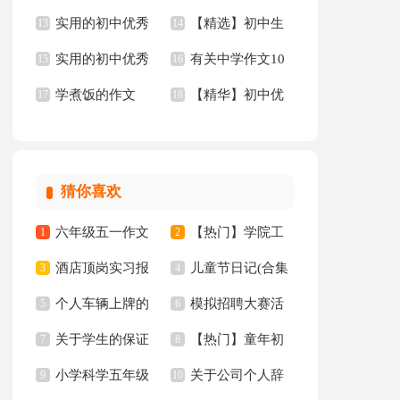
实用的初中优秀
【精选】初中生
文300字九篇
13
作文3篇
14
实用的初中优秀
有关中学作文10
作文6篇
15
作文集合8篇
16
学煮饭的作文
【精华】初中优
作文10篇
17
篇
18
秀作文10篇
猜你喜欢
六年级五一作文
【热门】学院工
1
2
酒店顶岗实习报
儿童节日记(合集
300字集锦7篇
3
作计划四篇
4
个人车辆上牌的
模拟招聘大赛活
告十篇
5
15篇)
6
关于学生的保证
【热门】童年初
委托书
7
动总结
8
小学科学五年级
关于公司个人辞
书汇总八篇
9
中作文300字集锦十
10