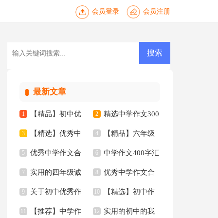
会员登录
会员注册
最新文章
【精品】初中优
精选中学作文300
1
2
【精选】优秀中
【精品】六年级
秀作文三篇
3
字五篇
4
优秀中学作文合
中学作文400字汇
学作文合集8篇
5
年的作文300字汇总9
6
实用的四年级诚
优秀中学作文合
集四篇
7
编八篇
8
篇
关于初中优秀作
【精选】初中作
信的作文300字合集
9
集九篇
10
【推荐】中学作
实用的初中的我
文4篇
11
文集合八篇
12
十篇