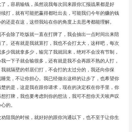
大了，容易输钱，虽然说我每次回来跟你汇报战果都是好
继续打，就有可能把赢得都吐出去，可能我们今年的赚的钱
心的还是在这，这些我站在你的角度上去思考都能理解。
我不会除了吃饭就一直在打牌了，我会抽出一点时间出来陪
饭了。还有就是我就算打，我也不会打太大，这样吧，每次
我多少我就拿多少，输完了我就回来，绝对不会没有节制，
心我一下子就会输很多，还有就是我不会再跟不熟的人打，
，我就隔壁的邻居们打，不会打的太过分的，我还向你保
就睡觉，不让你担心。我已经做出这样的让步了，也希望你
清楚的是，这是我在跟你请求，现在的决定权在你手里，你
再想打牌，我也要考虑到你的想法，我可不想你天天唉声叹
心心的。
次劝阻我的时候，就好好的跟你沟通以下，也不至于让你生