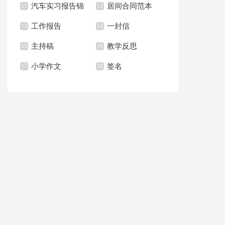
汽车实习报告锦
居间合同范本
上册教学计划
11
职报告汇总6篇
12
篇
工作报告
一封信
集八篇
13
14
主持稿
教学反思
15
16
小学作文
签名
17
18