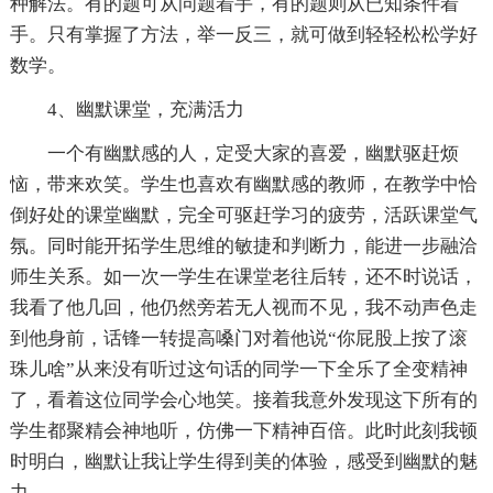
种解法。有的题可从问题着手，有的题则从已知条件着
手。只有掌握了方法，举一反三，就可做到轻轻松松学好
数学。
4、幽默课堂，充满活力
一个有幽默感的人，定受大家的喜爱，幽默驱赶烦
恼，带来欢笑。学生也喜欢有幽默感的教师，在教学中恰
倒好处的课堂幽默，完全可驱赶学习的疲劳，活跃课堂气
氛。同时能开拓学生思维的敏捷和判断力，能进一步融洽
师生关系。如一次一学生在课堂老往后转，还不时说话，
我看了他几回，他仍然旁若无人视而不见，我不动声色走
到他身前，话锋一转提高嗓门对着他说“你屁股上按了滚
珠儿啥”从来没有听过这句话的同学一下全乐了全变精神
了，看着这位同学会心地笑。接着我意外发现这下所有的
学生都聚精会神地听，仿佛一下精神百倍。此时此刻我顿
时明白，幽默让我让学生得到美的体验，感受到幽默的魅
力。