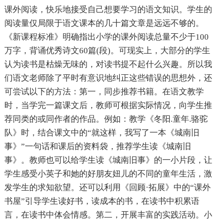
课外阅读，快乐地接受自己想要学习的语文知识。学生的
阅读量仅局限于语文课本的几十篇文章是远远不够的。
《新课程标准》明确指出小学的课外阅读总量不少于100
万字，背诵优秀诗文60篇(段)。可现实上，大部分的学生
认为读书是枯燥无味的，对读书提不起什么兴趣。所以我
们语文老师除了平时有意识地纠正这些错误的思想外，还
可尝试以下的方法：第一，同步推荐书籍。在语文教学
时，当学完一篇课文后，教师可根据实际情况，向学生推
荐同类的或同作者的作品。例如：教学《冬阳.童年.骆驼
队》时，结合课文中的“就这样，我写了一本《城南旧
事》”一句话和课后的资料袋，推荐学生读《城南旧
事》。教师也可以给学生读《城南旧事》的一小片段，让
学生感受小英子和她的好朋友妞儿的不同的童年生活，激
发学生的求知欲望。还可以利用《回顾·拓展》中的“课外
书屋”引导学生读好书，读成本的书，在读书中积累语
言，在读书中体会情感。第二，开展丰富的实践活动。小