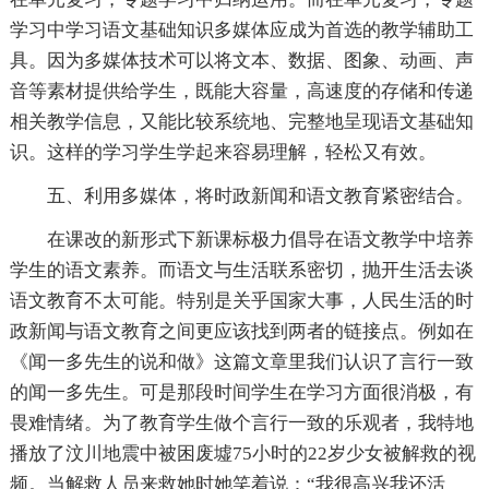
学习中学习语文基础知识多媒体应成为首选的教学辅助工
具。因为多媒体技术可以将文本、数据、图象、动画、声
音等素材提供给学生，既能大容量，高速度的存储和传递
相关教学信息，又能比较系统地、完整地呈现语文基础知
识。这样的学习学生学起来容易理解，轻松又有效。
五、利用多媒体，将时政新闻和语文教育紧密结合。
在课改的新形式下新课标极力倡导在语文教学中培养
学生的语文素养。而语文与生活联系密切，抛开生活去谈
语文教育不太可能。特别是关乎国家大事，人民生活的时
政新闻与语文教育之间更应该找到两者的链接点。例如在
《闻一多先生的说和做》这篇文章里我们认识了言行一致
的闻一多先生。可是那段时间学生在学习方面很消极，有
畏难情绪。为了教育学生做个言行一致的乐观者，我特地
播放了汶川地震中被困废墟75小时的22岁少女被解救的视
频。当解救人员来救她时她笑着说：“我很高兴我还活