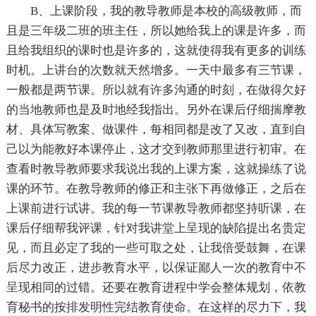
B、上课阶段，我的教导教师是本校的高级教师，而
且是三年级二班的班主任，所以她给我上的课是许多，而
且给我组织的课时也是许多的，这就使得我有更多的训练
时机。上讲台的次数就天然增多。一天中最多有三节课，
一般都是两节课。所以就有许多沟通的时刻，在做得欠好
的当地教师也是及时地经我指出。另外在课后仔细揣摩教
材、具体写教案、做课件，每相同都是改了又改，直到自
己以为能教好本课停止，这才交到教师那里进行初审。在
查看时教导教师要求我说出我的上课方案，这就操练了说
课的环节。在教导教师的修正和主张下再做修正，之后在
上课前进行试讲。我的每一节课教导教师都坚持听课，在
课后仔细帮我评课，针对我讲堂上呈现的缺陷提出名贵定
见，而且必定了我的一些可取之处，让我倍受鼓舞，在课
后尽力改正，进步教育水平，以保证鄙人一次的教育中不
呈现相同的过错。还要在教育进程中学会整体规划，依教
育秘书的按排发明性完结教育使命。在这样的尽力下，我