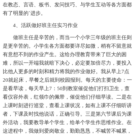
在教态、言语、板书、发问技巧、与学生互动等各方面都
有了明显的`进步。
4、活跃做好班主任实习作业
做班主任是辛苦的，而当一个小学三年级的班主任则
是更辛苦的。小学生各方面都要详尽如微，稍有不留意就
有意想不到的作业产生。这给办理教育带来了巨大的困
难，所以一开端我就暗下决心，必定要加倍尽力，要投入
比他人更多的时刻和精力将我的作业做好。我从早上7点
20就起床，早餐之后就到校园报到。每天的主要使命：一
是看早读，每天早上7：50到教室催促他们打扫卫生，查
看仪容外表，红领巾的佩带，催促他们仔细早读。二是在
上课时刻进行巡堂，查看上课状况，如有上课不仔细听讲
者，下课及时找他说话，正确引导。三是第六节课后为课
外活动，我要教导单个学生，给单个学生作思维作业。在
这进程中，我做到爱岗敬业，勤勤恳恳，不喊苦不喊累，