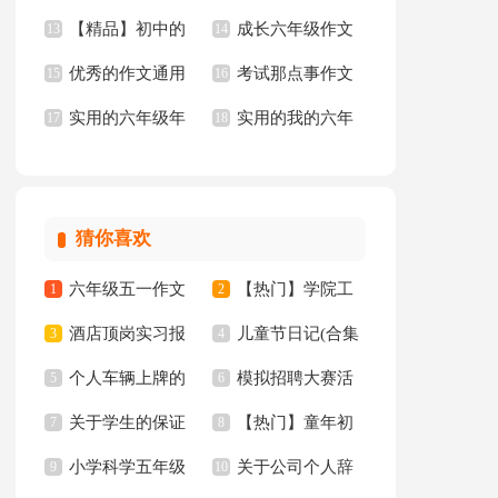
【精品】初中的
成长六年级作文
文
13
【精】
14
优秀的作文通用
考试那点事作文
我作文合集五篇
15
16
实用的六年级年
实用的我的六年
15篇
17
18
的作文300字4篇
级小学作文锦集7篇
猜你喜欢
六年级五一作文
【热门】学院工
1
2
酒店顶岗实习报
儿童节日记(合集
300字集锦7篇
3
作计划四篇
4
个人车辆上牌的
模拟招聘大赛活
告十篇
5
15篇)
6
关于学生的保证
【热门】童年初
委托书
7
动总结
8
小学科学五年级
关于公司个人辞
书汇总八篇
9
中作文300字集锦十
10