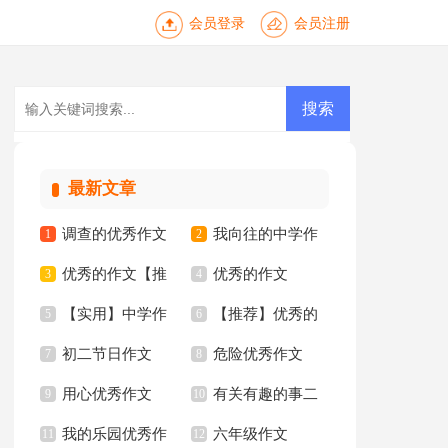
会员登录
会员注册
最新文章
调查的优秀作文
我向往的中学作
1
2
优秀的作文【推
优秀的作文
3
文汇编六篇
4
【实用】中学作
【推荐】优秀的
荐】
5
【荐】
6
初二节日作文
危险优秀作文
文汇编7篇
7
作文
8
用心优秀作文
有关有趣的事二
9
10
我的乐园优秀作
六年级作文
11
年级作文锦集八篇
12