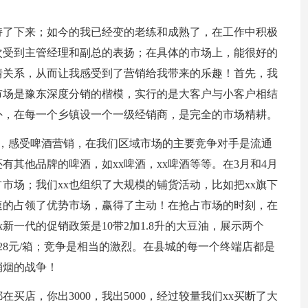
持了下来；如今的我已经变的老练和成熟了，在工作中积极
次受到主管经理和副总的表扬；在具体的市场上，能很好的
情关系，从而让我感受到了营销给我带来的乐趣！首先，我
市场是豫东深度分销的楷模，实行的是大客户与小客户相结
外，在每一个乡镇设一个一级经销商，是完全的市场精耕。
战，感受啤酒营销，在我们区域市场的主要竞争对手是流通
还有其他品牌的啤酒，如xx啤酒，xx啤酒等等。在3月和4月
市场；我们xx也组织了大规模的铺货活动，比如把xx旗下
速的占领了优势市场，赢得了主动！在抢占市场的时刻，在
新一代的促销政策是10带2加1.8升的大豆油，展示两个
0带2，28元/箱；竞争是相当的激烈。在县城的每一个终端店都是
硝烟的战争！
买店，你出3000，我出5000，经过较量我们xx买断了大