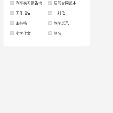
汽车实习报告锦
居间合同范本
上册教学计划
11
职报告汇总6篇
12
篇
工作报告
一封信
集八篇
13
14
主持稿
教学反思
15
16
小学作文
签名
17
18