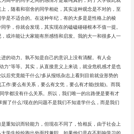
认为高中的同学之间的感情才是最纯真的，到了大学彼此就
实上，随着和宿舍的同学相处，其实这种观念是不对的，至
同学是不适合的。在这种年纪，有的大多是是性格上的棱
学同学，你就会发现，其实现在的磕磕碰碰根本不值一提。
吧，或许能让大家能有所感悟和启发。我的大一和很多人一
上进的动力。孰不知是自己的意识上没有清醒。有人会
的动力"等等。其实，从直接意义上来说，就业危机感才是也
以后究竟能干什么?多从报纸杂志上看到目前就业形势的
工作:要么有关系，要么有文凭，要么有才能(技能)。而我
分同学都没有什么关系。所以，我们唯一的出路便是要有才
掌握了什么?现在的问题不是我们不知道学什么，而是我们
前是重知识而轻能力，但现在不同了，恰相反，由于社会上
多大学生纷纷跑出外面找兼职。如果他们是在不影响学习的