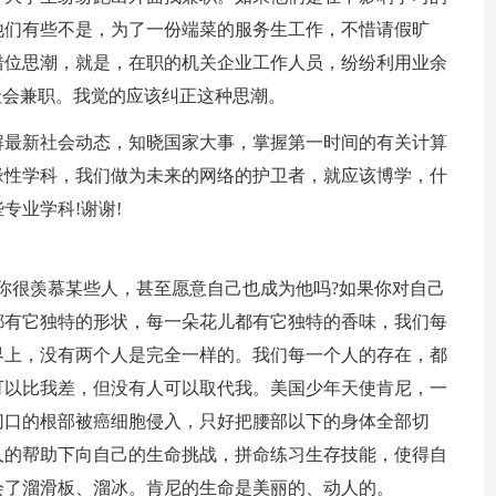
他们有些不是，为了一份端菜的服务生工作，不惜请假旷
错位思潮，就是，在职的机关企业工作人员，纷纷利用业余
社会兼职。我觉的应该纠正这种思潮。
解最新社会动态，知晓国家大事，掌握第一时间的有关计算
缘性学科，我们做为未来的网络的护卫者，就应该博学，什
专业学科!谢谢!
你很羡慕某些人，甚至愿意自己也成为他吗?如果你对自己
都有它独特的形状，每一朵花儿都有它独特的香味，我们每
界上，没有两个人是完全一样的。我们每一个人的存在，都
可以比我差，但没有人可以取代我。美国少年天使肯尼，一
切口的根部被癌细胞侵入，只好把腰部以下的身体全部切
人的帮助下向自己的生命挑战，拼命练习生存技能，使得自
会了溜滑板、溜冰。肯尼的生命是美丽的、动人的。