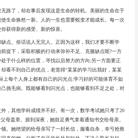
投无路了，却在事后发现这是生命的转机。美丽的生命在于
能使生命焕然一新。人的一生也需要蜕变才能成长。每一次
使你获得新的感受、新的惊喜。
和缺点。俗话说人无完人。正因为这样，我们才要不断学
前提下，采取积极的行动来弥补不足、克服缺点呢?一方
处于什么样的位置，寻找以后努力的方向;另一方面要正
却看不到自己的优点，老觉得“某某的学习比我好，某某
际上每个人身上都有自己的闪光点:学习好的可能体育不如
自己挑毛病。既能够看到闪光点，也能够看到不足之处，对
。
外，其他学科成绩并不好。有一次，数学考试她只考了20
给父母盖章。捱到深夜，她鼓足勇气拿着通知书交给母亲。
一顿。她绝望的给母亲写了一封长信，服毒自杀，幸亏抢救