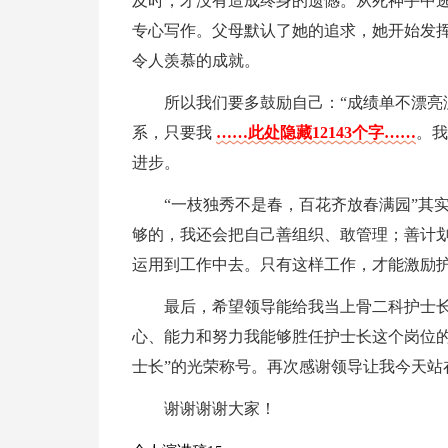
及时，才没有造成终身的遗憾。从死神手中
专心写作。父母默认了她的追求，她开始发
令人羡慕的成就。
所以我们要多鼓励自己：“成绩单不漂亮
系，只要我
……此处隐藏12143个字……
。我
进步。
“一枝独秀不是春，百花齐放春满园”其
够的，我还会把自己善组织、敢管理；善计
运用到工作中去。只有这样工作，才能激励
最后，希望领导能给我当上骨二科护士
心、能力和努力我能够胜任护士长这个岗位的
士长”的光荣称号。再次感谢领导让我今天站
谢谢谢谢大家！