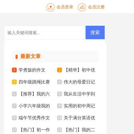
会员登录
会员注册
最新文章
学煮饭的作文
【精华】初中优
1
2
四年级跳绳比赛
伟大的母爱日记
3
秀作文10篇
4
【推荐】我的六
我从生活中学到
作文合集10篇
5
6
小学六年级我的
实用的初中周记
年级小学作文汇编6
7
了语文作文15篇
8
端午节优秀作文
关于满分英语优
同桌作文
9
汇总五篇
10
篇
【热门】初一作
【热门】我的二
【推荐】
11
秀作文锦集10篇
12