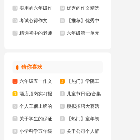
实用的六年级作
优秀的作文精选
文汇总10篇
13
年级作文300字汇总5
14
考试心得作文
【推荐】优秀中
文集合5篇
15
15篇
16
篇
精选初中的老师
六年级第一单元
17
学作文三篇
18
作文锦集10篇
作文10篇
猜你喜欢
六年级五一作文
【热门】学院工
1
2
酒店顶岗实习报
儿童节日记(合集
300字集锦7篇
3
作计划四篇
4
个人车辆上牌的
模拟招聘大赛活
告十篇
5
15篇)
6
关于学生的保证
【热门】童年初
委托书
7
动总结
8
小学科学五年级
关于公司个人辞
书汇总八篇
9
中作文300字集锦十
10