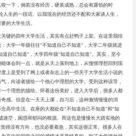
人咬一下，倘若没有经历，硬装成熟，总会有露馅的时
论人生的一段话。以我现在的经历还不配和大家谈人生，
重要的大学生活。
过关键的四年大学生活，其实有点赶鸭子上架。在这里我结
：大学一年级往往"不知道自己不知道"，大学二年级就进
知道自己知道"，大学四年级"知道自己知道"。其实，至今
糊能体会到一点，就是从天上落到地上，从憧憬理想回到现
程度上是受到了网上或者杂志上的一些关于大学生活小说的
语气，向读者描绘一个他心中理想的大学。受到这种误导，
有一个理想的描绘。怀着这份美好，进入大学后，很多人都
新奇感。但是在一天天上课，自习后，这种激情慢慢的消
念高中生活。在座的大都处在"不知道自己不知道"和"知
成迷茫，困惑和郁闷的根源。而这也是慢慢长大踏实地的
在觉得没有方向，也没必要着急，其实这很正常。很多人在