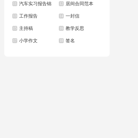
汽车实习报告锦
居间合同范本
上册教学计划
11
职报告汇总6篇
12
篇
工作报告
一封信
集八篇
13
14
主持稿
教学反思
15
16
小学作文
签名
17
18