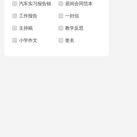
汽车实习报告锦
居间合同范本
上册教学计划
11
职报告汇总6篇
12
篇
工作报告
一封信
集八篇
13
14
主持稿
教学反思
15
16
小学作文
签名
17
18