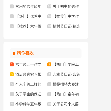
实用的六年级年
关于初中优秀作
【热】
13
级作文
14
【热门】优秀中
【推荐】中学作
的作文300字6篇
15
文汇编10篇
16
【推荐】六年级
植树节日记(精选
学作文九篇
17
文3篇
18
年的作文300字8篇
15篇)
猜你喜欢
六年级五一作文
【热门】学院工
1
2
酒店顶岗实习报
儿童节日记(合集
300字集锦7篇
3
作计划四篇
4
个人车辆上牌的
模拟招聘大赛活
告十篇
5
15篇)
6
关于学生的保证
【热门】童年初
委托书
7
动总结
8
小学科学五年级
关于公司个人辞
书汇总八篇
9
中作文300字集锦十
10