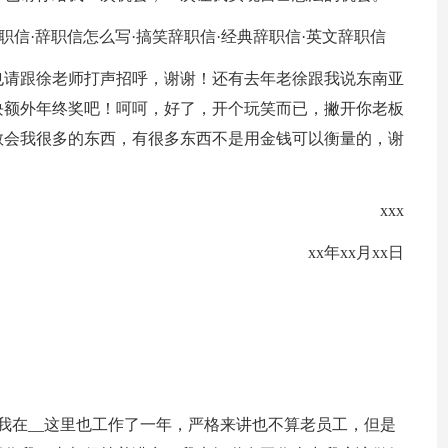
职信·辞职信怎么写·搞笑辞职信·经典辞职信·英文辞职信
也请跟徐老师打声招呼，谢谢！还有去年老徐跟我说东南亚
0块额外年终奖吧！呵呵，好了，开个玩笑而已，撇开你老板
教会我很多的东西，有很多东西不是用金钱可以衡量的，谢
xxx
xx年xx月xx日
，我在__这里也工作了一年，严格来讲也不算老员工，但是