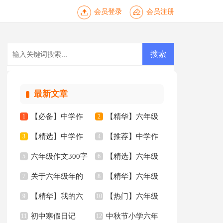
会员登录
会员注册
最新文章
【必备】中学作
【精华】六年级
1
2
【精选】中学作
【推荐】中学作
文锦集六篇
3
作文300字汇总6篇
4
六年级作文300字
【精选】六年级
文汇总8篇
5
文汇总八篇
6
关于六年级年的
【精华】六年级
汇总8篇
7
的作文300字三篇
8
【精华】我的六
【热门】六年级
作文300字8篇
9
的作文300字集合9篇
10
初中寒假日记
中秋节小学六年
年级小学作文3篇
11
年的作文300字3篇
12