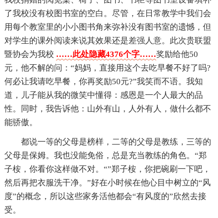
了我校没有校图书室的空白。尽管，在日常教学中我们会
用每个教室里的小小图书角来弥补没有图书室的遗憾，但
对学生的课外阅读来说其效果还是差强人意。此次贵联盟
暨协会为我校
……此处隐藏4376个字……
奖励给他50
元，他不解的问：“妈妈，直接用这个去吃早餐不好了吗?
何必让我请吃早餐，你再奖励50元?”我笑而不语。我知
道，儿子能从我的微笑中懂得：感恩是一个人最大的品
性。同时，我告诉他：山外有山，人外有人，做什么都不
能骄傲。
都说一等的父母是榜样，二等的父母是教练，三等的
父母是保姆。我也没能免俗，总是充当教练的角色。“郑
子桉，你看你这样做不对。“”郑子桉，你把碗刷一下吧，
然后再把衣服洗干净。”好在小时候在他心目中树立的“风
度”的概念，所以这些家务活他都会“有风度的”欣然去接
受。