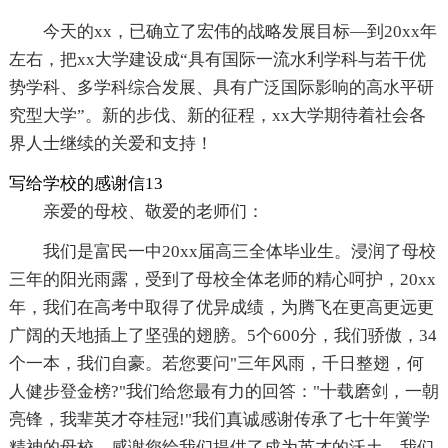
今天的xx，已确立了宏伟的战略发展目标―到20xx年
左右，把xx大学建设成“具有国际一流水利学科与若干优
势学科、多学科综合发展、具有广泛国际影响的高水平研
究型大学”。新的步伐、新的征程，xx大学期待着社会各
界人士继续的关爱和支持！
写给学校的感谢信13
亲爱的母校、敬爱的老师们：
我们是富民一中20xx届高三全体毕业生。浸润了母校
三年的阳光雨露，受到了母校全体老师的精心呵护，20xx
年，我们在高考中取得了优异成绩，为腾飞在更高更远更
广阔的天地插上了坚强的翅膀。5个600分，我们骄傲，34
个一本，我们自豪。若您要问"三年风雨，千日整翅，何
人健步登金榜?"我们给您最有力的回答："十载磨剑，一朝
亮锋，我辈英才夺桂冠!"我们真诚感谢传承了七十年黉学
精神的母校，感谢您给我们提供了成为英才的沃土。我们