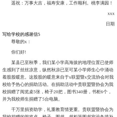
遥祝：万事大吉，福寿安康，工作顺利。桃李满园！
xxx
日期
写给学校的感谢信5
尊敬的x：
你们好!
某县已至秋季，我们某小学高海拔的地理位置已使师
生感到了丝丝凉意，纵然秋凉已至可某小学师生心中涌动
着股股暖意。这股股的暖意来自于x联盟暨x交流协会对我
校给予热心的捐助活动。在捐助活动中贵联盟暨协会为我
校捐赠了阅览桌5张，椅子20把，图书340册，书柜6个，
并为我校师生捐赠了5台电脑。
千万里捐资助学，礼重教育情更重。贵联盟暨协会为
我校捐赠的阅览桌、椅子、图书、书柜等图书室设备填补