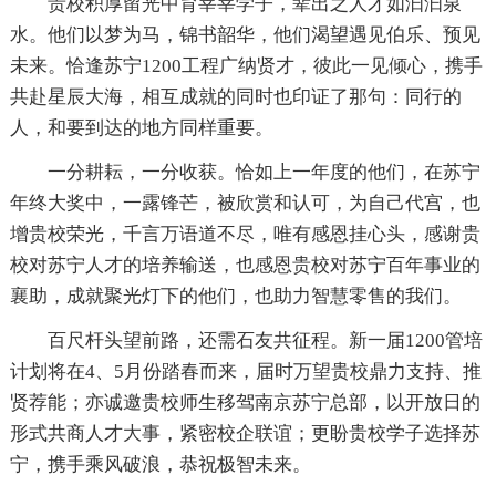
贵校积厚留光中育莘莘学子，辈出之人才如汩汩泉
水。他们以梦为马，锦书韶华，他们渴望遇见伯乐、预见
未来。恰逢苏宁1200工程广纳贤才，彼此一见倾心，携手
共赴星辰大海，相互成就的同时也印证了那句：同行的
人，和要到达的地方同样重要。
一分耕耘，一分收获。恰如上一年度的他们，在苏宁
年终大奖中，一露锋芒，被欣赏和认可，为自己代宫，也
增贵校荣光，千言万语道不尽，唯有感恩挂心头，感谢贵
校对苏宁人才的培养输送，也感恩贵校对苏宁百年事业的
襄助，成就聚光灯下的他们，也助力智慧零售的我们。
百尺杆头望前路，还需石友共征程。新一届1200管培
计划将在4、5月份踏春而来，届时万望贵校鼎力支持、推
贤荐能；亦诚邀贵校师生移驾南京苏宁总部，以开放日的
形式共商人才大事，紧密校企联谊；更盼贵校学子选择苏
宁，携手乘风破浪，恭祝极智未来。