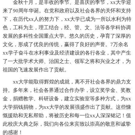
金秋十月，是丰收的季节、是喜庆的季节，xx大学迎
来了90周年华诞。在党和政府以及社会各界的关怀和支持
下，在历代xx人的努力下，xx大学已成为一所以水利为特
色，工科为主，理工结合，经、管、文、法等各学科协调
发展的多科性全国重点大学。悠久的历史，孕育了深厚的
文化，形成了优良的传统，赢得了良好的声誉。7万余名
xx学子奋斗在水利事业及经济建设的各行各业，其中产生
了一大批学术大师、治国之士、领军之将和兴业之才，为
祖国的飞速发展作出了贡献。
xx大学能取得辉煌的成就，离不开社会各界的鼎力支
持。多年来，社会各界通过合作办学，设立奖学金、奖教
金，捐赠教学、科研设备，建立实验室等多种方式，为xx
大学捐钱捐物，为xx大学的发展强盛作出了贡献。这些慷
慨援助和无私帮助，将被历史和每一位xx人深深铭记！值
此校庆大典之际，我们向各位来宾致以崇高的敬意和诚挚
的感谢！