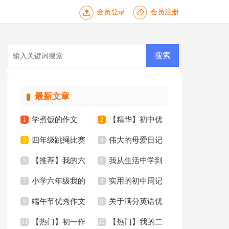
会员登录
会员注册
最新文章
学煮饭的作文
【精华】初中优
1
2
四年级跳绳比赛
伟大的母爱日记
3
秀作文10篇
4
【推荐】我的六
我从生活中学到
作文合集10篇
5
6
小学六年级我的
实用的初中周记
年级小学作文汇编6
7
了语文作文15篇
8
端午节优秀作文
关于满分英语优
同桌作文
9
汇总五篇
10
篇
【热门】初一作
【热门】我的二
【推荐】
11
秀作文锦集10篇
12