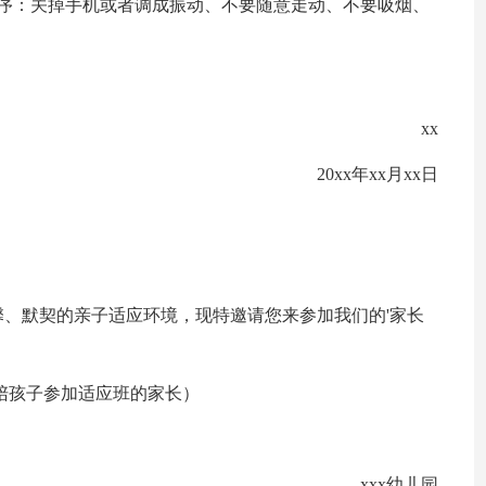
秩序：关掉手机或者调成振动、不要随意走动、不要吸烟、
xx
20xx年xx月xx日
、默契的亲子适应环境，现特邀请您来参加我们的'家长
陪孩子参加适应班的家长）
xxx幼儿园