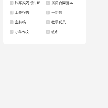
汽车实习报告锦
居间合同范本
上册教学计划
11
职报告汇总6篇
12
篇
工作报告
一封信
集八篇
13
14
主持稿
教学反思
15
16
小学作文
签名
17
18