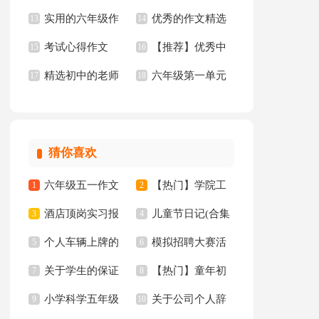
实用的六年级作
优秀的作文精选
文汇总10篇
13
年级作文300字汇总5
14
考试心得作文
【推荐】优秀中
文集合5篇
15
15篇
16
篇
精选初中的老师
六年级第一单元
17
学作文三篇
18
作文锦集10篇
作文10篇
猜你喜欢
六年级五一作文
【热门】学院工
1
2
酒店顶岗实习报
儿童节日记(合集
300字集锦7篇
3
作计划四篇
4
个人车辆上牌的
模拟招聘大赛活
告十篇
5
15篇)
6
关于学生的保证
【热门】童年初
委托书
7
动总结
8
小学科学五年级
关于公司个人辞
书汇总八篇
9
中作文300字集锦十
10