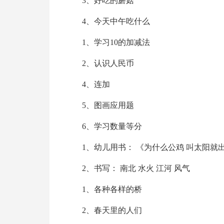
3、好吃的蘑菇
4、今天中午吃什么
1、学习10的加减法
2、认识人民币
4、连加
5、图画应用题
6、学习数量等分
1、幼儿用书： 《为什么公鸡 叫太阳就
2、书写： 南北 水火 江河 风气
1、各种各样的桥
2、春天里的人们