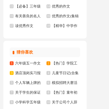
【必备】三年级
优秀的作文
文汇编5篇
13
作文锦集十篇
14
有关善良的名人
优秀的作文(集锦
优秀作文6篇
15
【精】
16
读优秀作文
【精华】中学作
名言
17
15篇)
18
文四篇
猜你喜欢
六年级五一作文
【热门】学院工
1
2
酒店顶岗实习报
儿童节日记(合集
300字集锦7篇
3
作计划四篇
4
个人车辆上牌的
模拟招聘大赛活
告十篇
5
15篇)
6
关于学生的保证
【热门】童年初
委托书
7
动总结
8
小学科学五年级
关于公司个人辞
书汇总八篇
9
中作文300字集锦十
10