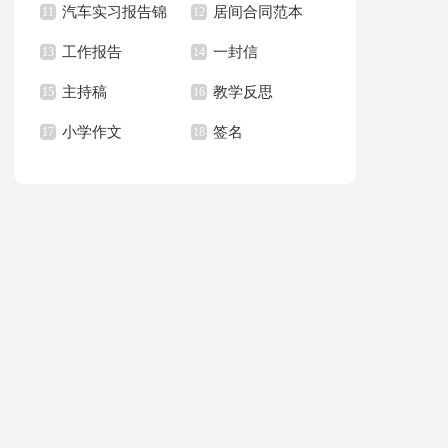
汽车实习报告锦
居间合同范本
上册教学计划
11
职报告汇总6篇
12
篇
工作报告
一封信
集八篇
13
14
主持稿
教学反思
15
16
小学作文
签名
17
18