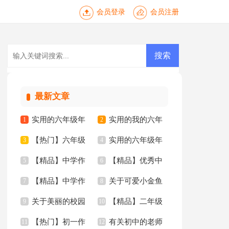
会员登录
会员注册
最新文章
实用的六年级年
实用的我的六年
1
2
【热门】六年级
实用的六年级年
的作文300字4篇
3
级小学作文锦集7篇
4
【精品】中学作
【精品】优秀中
的作文集锦5篇
5
的作文300字合集9篇
6
【精品】中学作
关于可爱小金鱼
文合集6篇
7
学作文合集八篇
8
关于美丽的校园
【精品】二年级
文汇编五篇
9
二年级作文十篇
10
【热门】初一作
有关初中的老师
三年级作文汇编7篇
11
家乡作文3篇
12