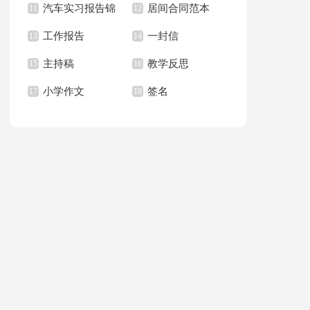
汽车实习报告锦
居间合同范本
上册教学计划
11
职报告汇总6篇
12
篇
工作报告
一封信
集八篇
13
14
主持稿
教学反思
15
16
小学作文
签名
17
18