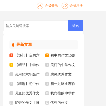
会员登录
会员注册
最新文章
【热门】我的六
初中的作文15篇
1
2
【精品】中学作
美丽的中学作文
年级小学作文四篇
3
4
实用的六年级作
跳绳优秀作文
文合集七篇
5
300字合集5篇
6
【精选】初中作
初一足球比赛作
文集合8篇
7
8
调查的优秀作文
我向往的中学作
文集合7篇
9
文
10
优秀的作文【推
优秀的作文
11
文汇编六篇
12