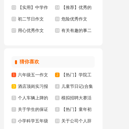
【实用】中学作
【推荐】优秀的
荐】
13
【荐】
14
初二节日作文
危险优秀作文
文汇编7篇
15
作文
16
用心优秀作文
有关有趣的事二
17
18
年级作文锦集八篇
猜你喜欢
六年级五一作文
【热门】学院工
1
2
酒店顶岗实习报
儿童节日记(合集
300字集锦7篇
3
作计划四篇
4
个人车辆上牌的
模拟招聘大赛活
告十篇
5
15篇)
6
关于学生的保证
【热门】童年初
委托书
7
动总结
8
小学科学五年级
关于公司个人辞
书汇总八篇
9
中作文300字集锦十
10