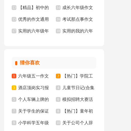
【精品】初中的
成长六年级作文
文
13
【精】
14
优秀的作文通用
考试那点事作文
我作文合集五篇
15
16
实用的六年级年
实用的我的六年
15篇
17
18
的作文300字4篇
级小学作文锦集7篇
猜你喜欢
六年级五一作文
【热门】学院工
1
2
酒店顶岗实习报
儿童节日记(合集
300字集锦7篇
3
作计划四篇
4
个人车辆上牌的
模拟招聘大赛活
告十篇
5
15篇)
6
关于学生的保证
【热门】童年初
委托书
7
动总结
8
小学科学五年级
关于公司个人辞
书汇总八篇
9
中作文300字集锦十
10