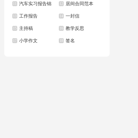
汽车实习报告锦
居间合同范本
上册教学计划
11
职报告汇总6篇
12
篇
工作报告
一封信
集八篇
13
14
主持稿
教学反思
15
16
小学作文
签名
17
18