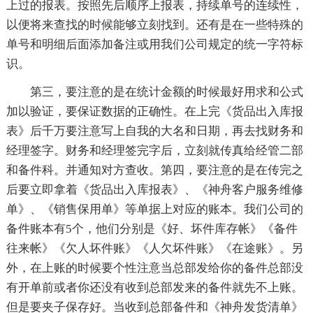
上过的报表。按照先后顺序上报表，持续单号的连续性，
以便将来查找的时候能够立刻找到。还有是在一些特殊的
单号和明细后面添加备注或用我们公司规定的统一字符标
识。
第三，要注意的是在统计金额的时候最好用求和公式
加以验证，要保证数据的正确性。在上完《货品出入库报
表》后千万要注意写上自我的大名和日期，再去找财务和
经理签字。财务和经理签完字后，立刻就传真给经管二部
和备件科。并通知对方查收。第四，要注意的是在传完之
后要立即拿着《货品出入库报表》、《神舟客户服务维修
单》、《销售保用单》等单据上对应的账本。我们公司的
备件账本有5个，他们分别是《好、坏件库存帐》《备件
往来帐》《欠人坏件账》《人欠坏件账》《在途账》。另
外，在上账的时候要个性注意当总部发给你的备件总部没
有开单前或者你还没有收到总部发来的备件就先不上账。
但是要夹子保存好。当收到总部备件和《神舟发货清单》