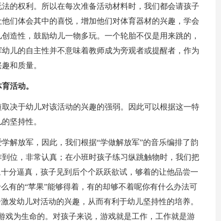
玩法的权利。所以在每次准备活动材料时，我们都会请孩子
让他们体会其中的喜悦，增加他们对体育器材的兴趣，学会
儿创造性，鼓励幼儿一物多玩。一个轮胎不仅是用来跳的，
挥幼儿的自主性并不意味着教师成为旁观者或提醒者，作为
兴趣和质量。
体育活动。
短取决于幼儿对该活动的兴趣的强弱。因此可以根据这一特
儿的坚持性。
学解放军，因此，我们根据“学做解放军”的音乐编排了韵
作到位，非常认真；在小班时孩子练习纵跳触物时，我们把
象十分逼真，孩子见到后个个跃跃欲试，够着的让他品尝一
什么有的“苹果”能够得着，有的却够不着呢你有什么办法可
步激发幼儿对活动的兴趣，从而有利于幼儿坚持性的培养。
游戏为生命的。对孩子来说，游戏就是工作，工作就是游