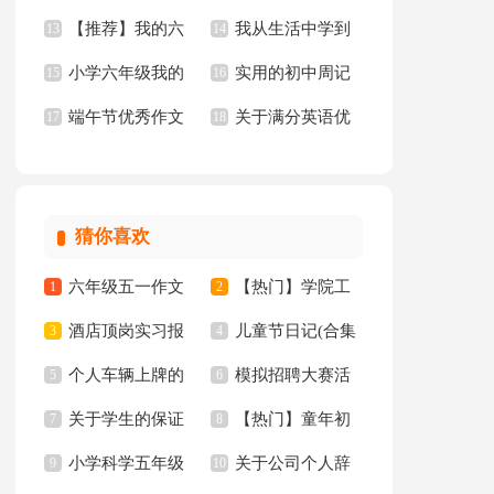
【推荐】我的六
我从生活中学到
作文合集10篇
13
14
小学六年级我的
实用的初中周记
年级小学作文汇编6
15
了语文作文15篇
16
端午节优秀作文
关于满分英语优
同桌作文
17
汇总五篇
18
篇
【推荐】
秀作文锦集10篇
猜你喜欢
六年级五一作文
【热门】学院工
1
2
酒店顶岗实习报
儿童节日记(合集
300字集锦7篇
3
作计划四篇
4
个人车辆上牌的
模拟招聘大赛活
告十篇
5
15篇)
6
关于学生的保证
【热门】童年初
委托书
7
动总结
8
小学科学五年级
关于公司个人辞
书汇总八篇
9
中作文300字集锦十
10