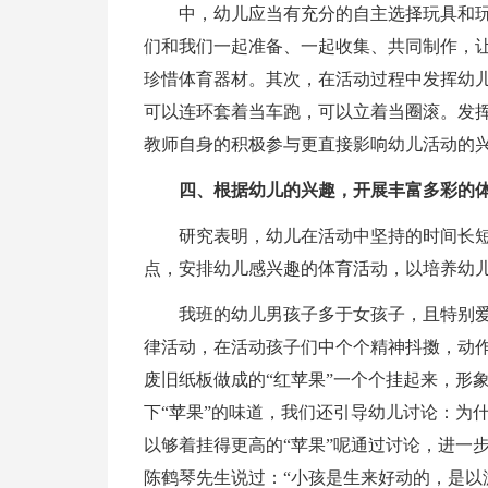
中，幼儿应当有充分的自主选择玩具和
们和我们一起准备、一起收集、共同制作，
珍惜体育器材。其次，在活动过程中发挥幼
可以连环套着当车跑，可以立着当圈滚。发
教师自身的积极参与更直接影响幼儿活动的
四、根据幼儿的兴趣，开展丰富多彩的
研究表明，幼儿在活动中坚持的时间长
点，安排幼儿感兴趣的体育活动，以培养幼
我班的幼儿男孩子多于女孩子，且特别爱
律活动，在活动孩子们中个个
精神抖擞，动
废旧纸板做成的“红苹果”一个个挂起来，形
下“苹果”的味道，我们还引导幼儿讨论：为
以够着挂得更高的“苹果”呢通过讨论，进一
陈鹤琴先生说过：“小孩是生来好动的，是以