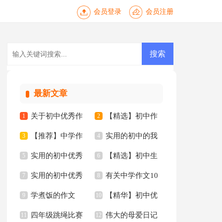
会员登录
会员注册
最新文章
关于初中优秀作
【精选】初中作
1
2
【推荐】中学作
实用的初中的我
文4篇
3
文集合八篇
4
实用的初中优秀
【精选】初中生
文300字九篇
5
作文3篇
6
实用的初中优秀
有关中学作文10
作文6篇
7
作文集合8篇
8
学煮饭的作文
【精华】初中优
作文10篇
9
篇
10
四年级跳绳比赛
伟大的母爱日记
11
秀作文10篇
12