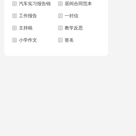
汽车实习报告锦
居间合同范本
上册教学计划
11
职报告汇总6篇
12
篇
工作报告
一封信
集八篇
13
14
主持稿
教学反思
15
16
小学作文
签名
17
18