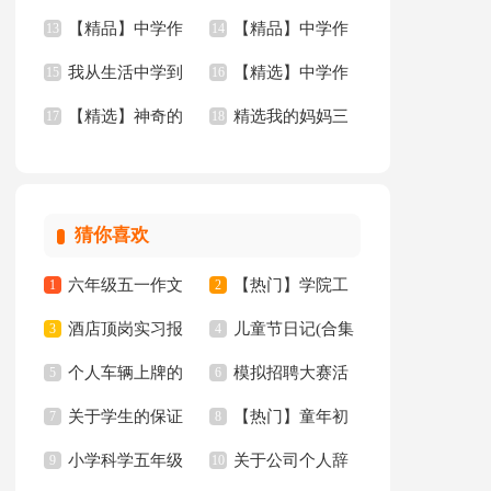
【精品】中学作
【精品】中学作
文四篇
13
年的作文3篇
14
我从生活中学到
【精选】中学作
文400字九篇
15
文汇总九篇
16
【精选】神奇的
精选我的妈妈三
了语文作文(15篇)
17
文600字合集8篇
18
三年级作文300字锦
年级作文锦集四篇
集八篇
猜你喜欢
六年级五一作文
【热门】学院工
1
2
酒店顶岗实习报
儿童节日记(合集
300字集锦7篇
3
作计划四篇
4
个人车辆上牌的
模拟招聘大赛活
告十篇
5
15篇)
6
关于学生的保证
【热门】童年初
委托书
7
动总结
8
小学科学五年级
关于公司个人辞
书汇总八篇
9
中作文300字集锦十
10