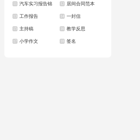
汽车实习报告锦
居间合同范本
上册教学计划
11
职报告汇总6篇
12
篇
工作报告
一封信
集八篇
13
14
主持稿
教学反思
15
16
小学作文
签名
17
18