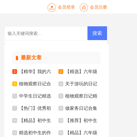
会员登录
会员注册
最新文章
【精华】我的六
【精选】六年级
1
2
植物观察日记合
关于游玩的日记
年级小学作文锦集6
3
年的作文300字8篇
4
中学生日记精选
植物观察日记精
集15篇
5
15篇
6
篇
【热门】优秀初
做家务日记合集
15篇
7
选15篇
8
【精品】初中生
【推荐】初中生
中作文集锦七篇
9
15篇
10
精选初中生的作
【精品】六年级
作文合集十篇
11
的作文三篇
12