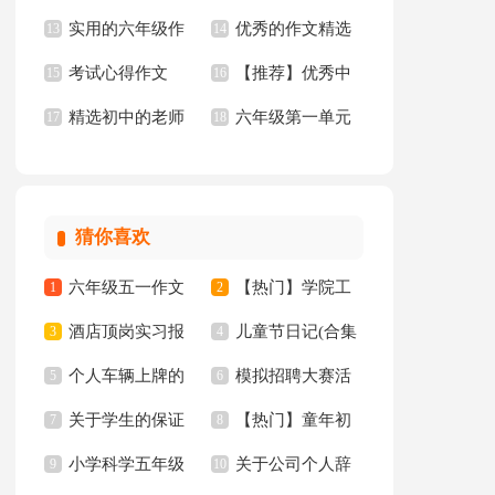
实用的六年级作
优秀的作文精选
文汇总10篇
13
年级作文300字汇总5
14
考试心得作文
【推荐】优秀中
文集合5篇
15
15篇
16
篇
精选初中的老师
六年级第一单元
17
学作文三篇
18
作文锦集10篇
作文10篇
猜你喜欢
六年级五一作文
【热门】学院工
1
2
酒店顶岗实习报
儿童节日记(合集
300字集锦7篇
3
作计划四篇
4
个人车辆上牌的
模拟招聘大赛活
告十篇
5
15篇)
6
关于学生的保证
【热门】童年初
委托书
7
动总结
8
小学科学五年级
关于公司个人辞
书汇总八篇
9
中作文300字集锦十
10