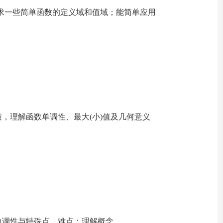
会求一些简单函数的定义域和值域；能简单应用
，理解函数单调性、最大(小)值及几何意义
单调性与特殊点。难点：理解概念