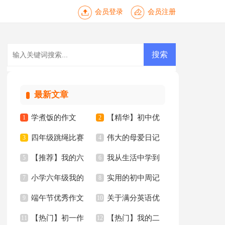
会员登录
会员注册
最新文章
学煮饭的作文
【精华】初中优
1
2
四年级跳绳比赛
伟大的母爱日记
3
秀作文10篇
4
【推荐】我的六
我从生活中学到
作文合集10篇
5
6
小学六年级我的
实用的初中周记
年级小学作文汇编6
7
了语文作文15篇
8
端午节优秀作文
关于满分英语优
同桌作文
9
汇总五篇
10
篇
【热门】初一作
【热门】我的二
【推荐】
11
秀作文锦集10篇
12