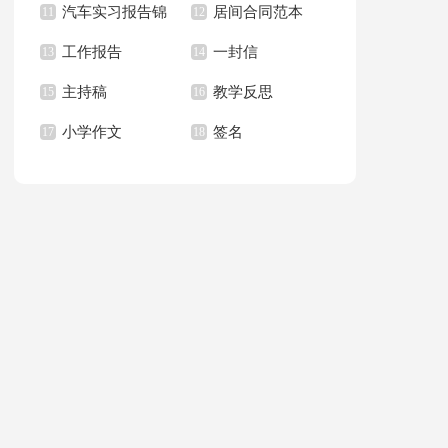
汽车实习报告锦
居间合同范本
上册教学计划
11
职报告汇总6篇
12
篇
工作报告
一封信
集八篇
13
14
主持稿
教学反思
15
16
小学作文
签名
17
18