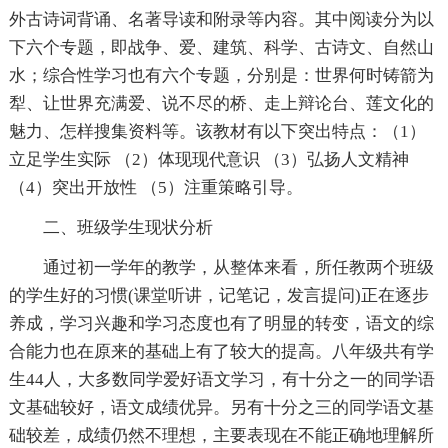
外古诗词背诵、名著导读和附录等内容。其中阅读分为以
下六个专题，即战争、爱、建筑、科学、古诗文、自然山
水；综合性学习也有六个专题，分别是：世界何时铸箭为
犁、让世界充满爱、说不尽的桥、走上辩论台、莲文化的
魅力、怎样搜集资料等。该教材有以下突出特点：（1）
立足学生实际 （2）体现现代意识 （3）弘扬人文精神
（4）突出开放性 （5）注重策略引导。
二、班级学生现状分析
通过初一学年的教学，从整体来看，所任教两个班级
的学生好的习惯(课堂听讲，记笔记，发言提问)正在逐步
养成，学习兴趣和学习态度也有了明显的转变，语文的综
合能力也在原来的基础上有了较大的提高。八年级共有学
生44人，大多数同学爱好语文学习，有十分之一的同学语
文基础较好，语文成绩优异。另有十分之三的同学语文基
础较差，成绩仍然不理想，主要表现在不能正确地理解所