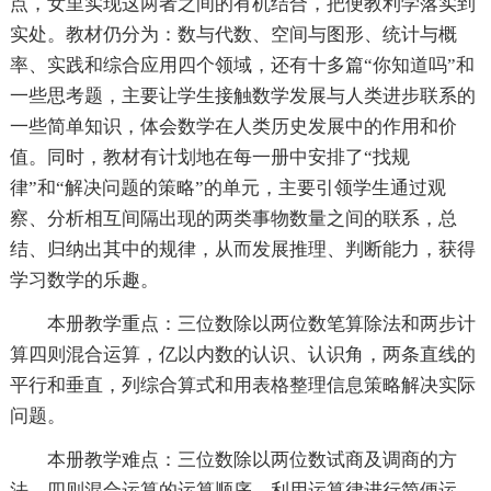
点，女里实现这两者之间的有机结合，把便教利学落实到
实处。教材仍分为：数与代数、空间与图形、统计与概
率、实践和综合应用四个领域，还有十多篇“你知道吗”和
一些思考题，主要让学生接触数学发展与人类进步联系的
一些简单知识，体会数学在人类历史发展中的作用和价
值。同时，教材有计划地在每一册中安排了“找规
律”和“解决问题的策略”的单元，主要引领学生通过观
察、分析相互间隔出现的两类事物数量之间的联系，总
结、归纳出其中的规律，从而发展推理、判断能力，获得
学习数学的乐趣。
本册教学重点：三位数除以两位数笔算除法和两步计
算四则混合运算，亿以内数的认识、认识角，两条直线的
平行和垂直，列综合算式和用表格整理信息策略解决实际
问题。
本册教学难点：三位数除以两位数试商及调商的方
法，四则混合运算的运算顺序，利用运算律进行简便运