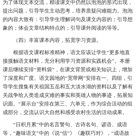
为了体现文本交流，精读课文中仍然以泡泡的形式出现，
提出问题，引导学生主动思考，培养质疑问难能力。泡泡
的内容大致有：引导学生理解词句及课文内容的；引导想
象的；体会文章结构特点的；引导课外阅读的等等。
（四）丰富课本内容，拓宽学习资源。
根据语文课程标准精神，语文应该让学生“更多地直
接接触语文材料，充分利用学习资源和实践机会”。本册
课后继续安排“资料袋”，在课文背景或相关知识上，增加
了深度和广度。语文园地的“宽带网”安排在一、四组，引
导学生搜集有关祖国五岳和五大淡水湖的资料以及了解有
关战争给人类造成灾难的事实和英雄人物的事迹，拓展知
识面。“展示台”安排在第三、六单元，作为综合活动的组
成部分，交流认识大自然和感受农村生活的活动成果。
“日积月累”中的名言警句、古诗名句、谚语、成语
等，“趣味语文”中的《说“信”》《趣联巧对》，“成语故