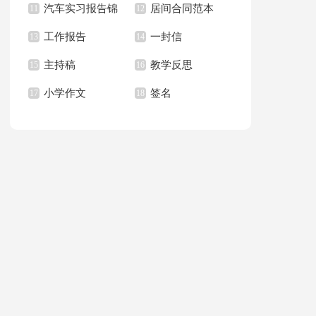
汽车实习报告锦
居间合同范本
上册教学计划
11
职报告汇总6篇
12
篇
工作报告
一封信
集八篇
13
14
主持稿
教学反思
15
16
小学作文
签名
17
18