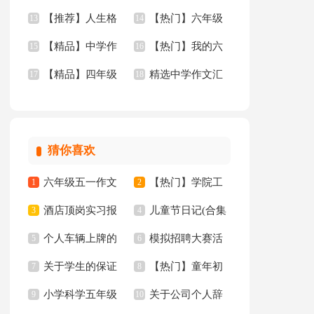
【推荐】人生格
【热门】六年级
园三年级作文300字
13
的作文300字汇总9篇
14
字四篇
【精品】中学作
【热门】我的六
言锦集45句
15
作文300字汇总8篇
16
四篇
【精品】四年级
精选中学作文汇
文三篇
17
年级小学作文3篇
18
的我作文9篇
总8篇
猜你喜欢
六年级五一作文
【热门】学院工
1
2
酒店顶岗实习报
儿童节日记(合集
300字集锦7篇
3
作计划四篇
4
个人车辆上牌的
模拟招聘大赛活
告十篇
5
15篇)
6
关于学生的保证
【热门】童年初
委托书
7
动总结
8
小学科学五年级
关于公司个人辞
书汇总八篇
9
中作文300字集锦十
10