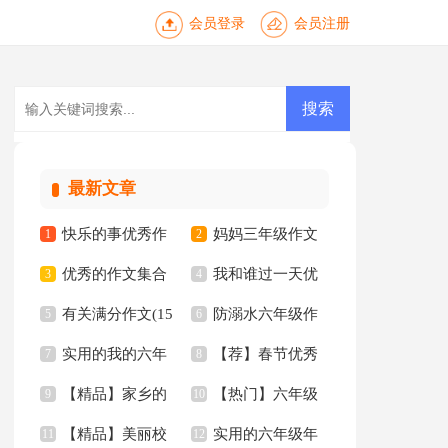
会员登录
会员注册
最新文章
快乐的事优秀作
妈妈三年级作文
1
2
优秀的作文集合
我和谁过一天优
文
3
300字汇总九篇
4
有关满分作文(15
防溺水六年级作
15篇
5
秀作文
6
实用的我的六年
【荐】春节优秀
篇)
7
文
8
【精品】家乡的
【热门】六年级
级小学作文10篇
9
作文
10
【精品】美丽校
实用的六年级年
河三年级的作文300
11
作文300字汇编8篇
12