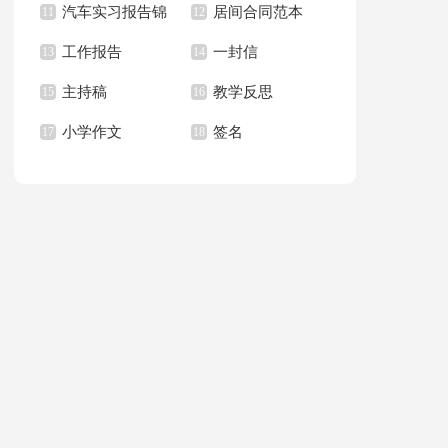
汽车实习报告锦
居间合同范本
上册教学计划
11
职报告汇总6篇
12
篇
工作报告
一封信
集八篇
13
14
主持稿
教学反思
15
16
小学作文
签名
17
18