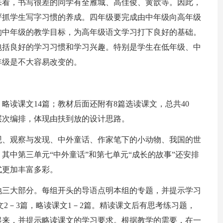
来看，书写很差的同学有全雁城、高佳俊、黄歆等。因此，
严抓学生写字习惯的养成。四年级要完成由中年级向高年级
的中年级的教学目标，为高年级语文学习打下良好的基础。
包括良好的学习习惯和学习兴趣。特别是学生在低年级、中
年级是不大容易改变的。
，略读课文14篇；教材后面还附有8篇选读课文，总共40
层次编排，体现由扶到放的设计思路。
观、观察与发现、中外童话、作家笔下的小动物、我国的世
其中第三单元“中外童话”和第七单元“成长的故事”还安排
式更加丰富多彩。
地三大部分。每组开头的导语点明本组的专题，并提示学习
文2－3篇，略读课文1－2篇。精读课文后有思考练习题，
起来，并提示略读课文的学习要求。根据教学的需要，在一