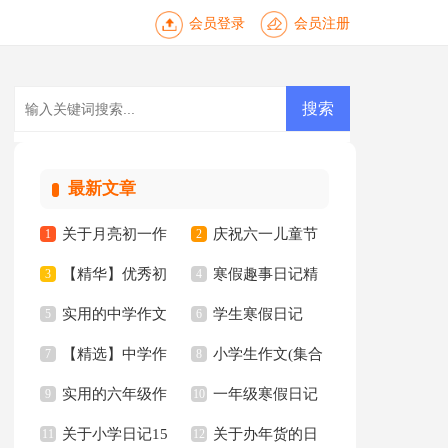
会员登录
会员注册
最新文章
关于月亮初一作
庆祝六一儿童节
1
2
【精华】优秀初
寒假趣事日记精
文
3
日记
4
实用的中学作文
学生寒假日记
中作文集合五篇
5
选15篇
6
【精选】中学作
小学生作文(集合
锦集六篇
7
【热】
8
实用的六年级作
一年级寒假日记
文600字汇总8篇
9
15篇)
10
关于小学日记15
关于办年货的日
文300字锦集6篇
11
12