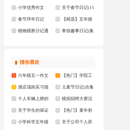
小学优秀作文
关于春节日记(15
篇
13
记
14
春节拜年日记
【精选】五年级
15
篇)
16
植物观察日记通
寒假趣事日记(集
17
的作文集锦5篇
18
用15篇
合15篇)
猜你喜欢
六年级五一作文
【热门】学院工
1
2
酒店顶岗实习报
儿童节日记(合集
300字集锦7篇
3
作计划四篇
4
个人车辆上牌的
模拟招聘大赛活
告十篇
5
15篇)
6
关于学生的保证
【热门】童年初
委托书
7
动总结
8
小学科学五年级
关于公司个人辞
书汇总八篇
9
中作文300字集锦十
10