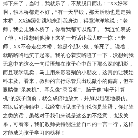
掉下来了，当时，我就乐了，不禁脱口而出：“XX好笨
啊，独木桥都走不好，”有一天早锻，那天活动也是走独
木桥，XX连蹦带跳地来到我身边，得意洋洋地说：“老
师，我会走独木桥了，你看我都可以跑了。”我连忙表扬
了他，可没想到他接下来的一句话让我大吃一惊：“老
师，XX不会走独木桥，她是个胆小鬼，笨死了。说着，
就咯咯咯地笑了起来。我的心着实咯噔了一下，没想到我
无意中的这么一句话语却在孩子心中留下那么深的阴影，
而且现学现卖，马上用来形容别的小朋友，这真的让我始
料未及。看来，教师的言行尽管只出现微小的偏离，但在
眼睛像“录象机”、耳朵像“录音机”、脑子像“电子计算
机”的孩子面前，就会成倍地放大，并加以迅速地模仿。
在以后的接触中，我经常听见孩子们说你是笨蛋，你好笨
之类的话，虽然对于我们来说是这么的不经意，也没关
系，可看来，我们教师要特别注意自己的一言一行，这样
才能成为孩子学习的榜样！