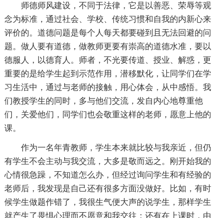
师德师风建设，不同于法律，它是以善恶、荣辱等观
念为标准，通过社会、学校、传统习惯和自我的内新心来
评价的。道德问题是每个人每天都要碰到且无法回避的问
题。做人要有道德，做教师更要有崇高的道德水准，要以
德服人，以德育人。师者，不光要传道、授业、解惑，更
重要的是给学生起到示范作用，潜移默化，让同学们在学
习生活中，通过与老师的接触，用心体会，从中感悟。我
们教授学生的同时，多与他们交流，发自内心地尊重他
们，关爱他们，同学们也会敬重这样的老师，愿意上他的
课。
作为一名年青教师，学生本来就比较与我亲近，但仍
有学生不会主动与我交流，大多是敬而远之。刚开始我的
心情很急躁，不知道怎么办，但经过询问学生和有经验的
老师后，我发现是自己还有很多方面没做好。比如，有时
候学生做题作错了，我很生气便大声的说学生，那样学生
就产生了畏惧心理而不愿意和我交往；还有在上课时，由