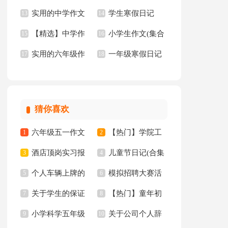
实用的中学作文
学生寒假日记
中作文集合五篇
13
选15篇
14
【精选】中学作
小学生作文(集合
锦集六篇
15
【热】
16
实用的六年级作
一年级寒假日记
文600字汇总8篇
17
15篇)
18
文300字锦集6篇
猜你喜欢
六年级五一作文
【热门】学院工
1
2
酒店顶岗实习报
儿童节日记(合集
300字集锦7篇
3
作计划四篇
4
个人车辆上牌的
模拟招聘大赛活
告十篇
5
15篇)
6
关于学生的保证
【热门】童年初
委托书
7
动总结
8
小学科学五年级
关于公司个人辞
书汇总八篇
9
中作文300字集锦十
10