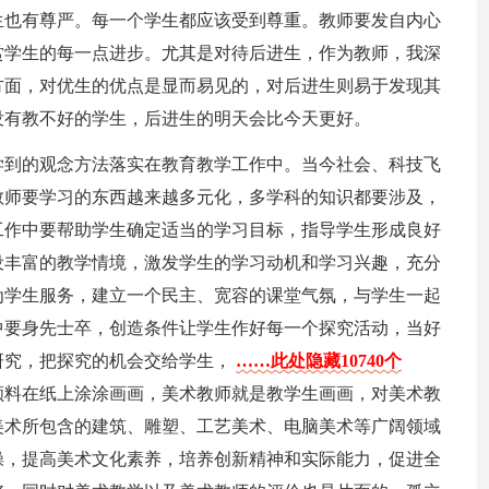
生也有尊严。每一个学生都应该受到尊重。教师要发自内心
赏学生的每一点进步。尤其是对待后进生，作为教师，我深
方面，对优生的优点是显而易见的，对后进生则易于发现其
没有教不好的学生，后进生的明天会比今天更好。
学到的观念方法落实在教育教学工作中。当今社会、科技飞
教师要学习的东西越来越多元化，多学科的知识都要涉及，
工作中要帮助学生确定适当的学习目标，指导学生形成良好
设丰富的教学情境，激发学生的学习动机和学习兴趣，充分
为学生服务，建立一个民主、宽容的课堂气氛，与学生一起
中要身先士卒，创造条件让学生作好每一个探究活动，当好
研究，把探究的机会交给学生，
……此处隐藏10740个
颜料在纸上涂涂画画，美术教师就是教学生画画，对美术教
美术所包含的建筑、雕塑、工艺美术、电脑美术等广阔领域
操，提高美术文化素养，培养创新精神和实际能力，促进全