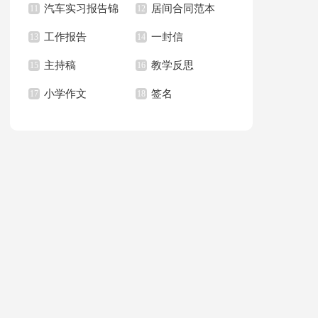
汽车实习报告锦
居间合同范本
上册教学计划
11
职报告汇总6篇
12
篇
工作报告
一封信
集八篇
13
14
主持稿
教学反思
15
16
小学作文
签名
17
18