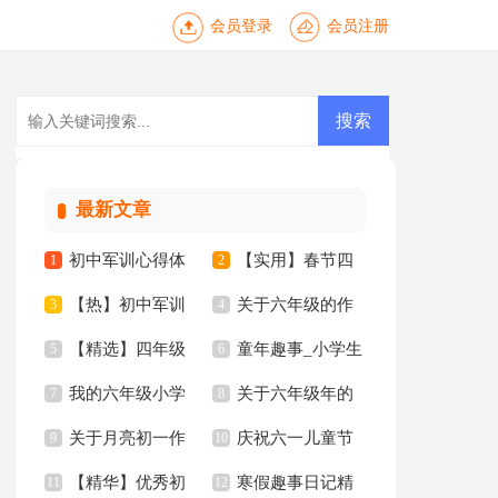
会员登录
会员注册
最新文章
初中军训心得体
【实用】春节四
1
2
【热】初中军训
关于六年级的作
会【热门】
3
年级作文集合8篇
4
【精选】四年级
童年趣事_小学生
心得体会
5
文集锦5篇
6
我的六年级小学
关于六年级年的
妈妈作文300字集锦
7
六年级作文
8
关于月亮初一作
庆祝六一儿童节
作文锦集八篇
9
作文300字集合8篇
10
九篇
【精华】优秀初
寒假趣事日记精
文
11
日记
12