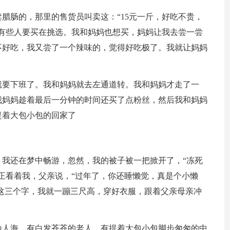
腊肠的，那里的售货员叫卖这：“15元一斤，好吃不贵，
有些人要买在挑选。我和妈妈也想买，妈妈让我去尝一尝
不好吃，我又尝了一个辣味的，觉得好吃极了。我就让妈妈
就要下班了。我和妈妈就去左通道转。我和妈妈才走了一
我妈妈趁着最后一分钟的时间还买了点粉丝，然后我和妈妈
提着大包小包的回家了
我还在梦中畅游，忽然，我的被子被一把掀开了，“冻死
正看着我，父亲说，“过年了，你还睡懒觉，真是个小懒
”这三个字，我就一蹦三尺高，穿好衣服，跟着父亲母亲冲
山人海。有白发苍苍的老人，有提着大包小包脚步匆匆的中