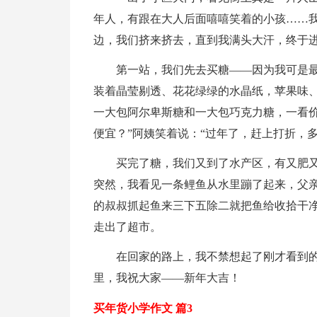
年人，有跟在大人后面嘻嘻笑着的小孩……
边，我们挤来挤去，直到我满头大汗，终于
第一站，我们先去买糖——因为我可是最
装着晶莹剔透、花花绿绿的水晶纸，苹果味
一大包阿尔卑斯糖和一大包巧克力糖，一看价钱
便宜？”阿姨笑着说：“过年了，赶上打折，
买完了糖，我们又到了水产区，有又肥又
突然，我看见一条鲤鱼从水里蹦了起来，父亲
的叔叔抓起鱼来三下五除二就把鱼给收拾干
走出了超市。
在回家的路上，我不禁想起了刚才看到的
里，我祝大家——新年大吉！
买年货小学作文 篇3