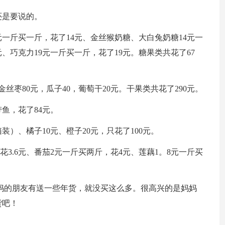
还是要说的。
一斤买一斤，花了14元、金丝猴奶糖、大白兔奶糖14元一
、巧克力19元一斤买一斤，花了19元。糖果类共花了67
丝枣80元，瓜子40，葡萄干20元。干果类共花了290元。
鱼，花了84元。
装）、橘子10元、橙子20元，只花了100元。
花3.6元、番茄2元一斤买两斤，花4元、莲藕1。8元一斤买
爸妈妈的朋友有送一些年货，就没买这么多。很高兴的是妈妈
货吧！
！