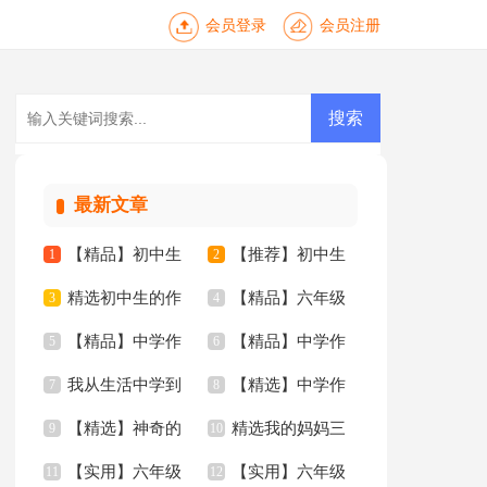
会员登录
会员注册
最新文章
【精品】初中生
【推荐】初中生
1
2
精选初中生的作
【精品】六年级
作文合集十篇
3
的作文三篇
4
【精品】中学作
【精品】中学作
文四篇
5
年的作文3篇
6
我从生活中学到
【精选】中学作
文400字九篇
7
文汇总九篇
8
【精选】神奇的
精选我的妈妈三
了语文作文(15篇)
9
文600字合集8篇
10
【实用】六年级
【实用】六年级
三年级作文300字锦
11
年级作文锦集四篇
12