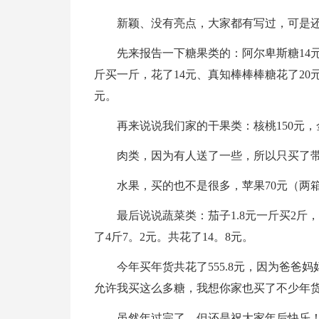
新颖、没有亮点，大家都有写过，可是
先来报告一下糖果类的：阿尔卑斯糖14元
斤买一斤，花了14元、真知棒棒棒糖花了20元
元。
再来说说我们家的干果类：核桃150元，金
肉类，因为有人送了一些，所以只买了带
水果，买的也不是很多，苹果70元（两箱
最后说说蔬菜类：茄子1.8元一斤买2斤，
了4斤7。2元。共花了14。8元。
今年买年货共花了555.8元，因为爸
允许我买这么多糖，我想你家也买了不少年
虽然年过完了，但还是祝大家年后快乐