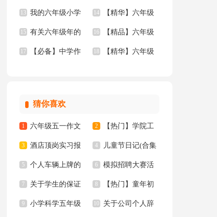
我的六年级小学
【精华】六年级
作文300字汇编8篇
13
小学生作文锦集八篇
14
集八篇
有关六年级年的
【精品】六年级
作文集合7篇
15
作文300字汇总8篇
16
【必备】中学作
【精华】六年级
作文300字锦集7篇
17
的作文集锦5篇
18
文锦集六篇
作文300字汇总6篇
猜你喜欢
六年级五一作文
【热门】学院工
1
2
酒店顶岗实习报
儿童节日记(合集
300字集锦7篇
3
作计划四篇
4
个人车辆上牌的
模拟招聘大赛活
告十篇
5
15篇)
6
关于学生的保证
【热门】童年初
委托书
7
动总结
8
小学科学五年级
关于公司个人辞
书汇总八篇
9
中作文300字集锦十
10