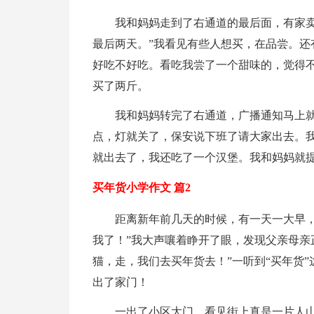
我和妈妈走到了右通道的最后面，有家卖
最后两天。”我看见有些人想买，在品尝。还
好吃不好吃。看吃我尝了一个甜味的，觉得
买了两斤。
我和妈妈转完了右通道，广播通知马上
点，灯就关了，保安说下班了请大家出去。
就出去了，我还吃了一个汉堡。我和妈妈就
买年货小学作文 篇2
距离新年前几天的时候，有一天一大早，
我了！”我大声嚷着睁开了眼，发现父亲母亲
猫，走，我们去买年货去！”一听到“买年货
出了家门！
一出了小区大门，看见街上真是一片人