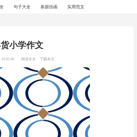
全
句子大全
条据信函
实用范文
年货小学作文
14:05:40
阅读全文
下载本文