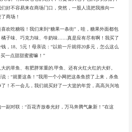
我们好不容易来在商场门口，突然，一股人流把我推向一
进了商场！
喜欢吃糖啦！我们来到“糖果一条街”，哇，糖果外面都包
、橘子味、巧克力味、牛奶味……真是应有尽有啊！我买了
，18。5元！母亲说：“以前一斤就得20多元，怎么这么
多买一点甜甜蜜蜜嘛！”
大的草鱼、有肥胖笨重的.甲鱼、还有火红火红的大虾。
说：“就要这条！”我用一个小网把这条鱼捞了上来，杀鱼
净了！不一会儿，我们就买好了一大篮的年货，高高兴兴地
一副对联：“百花齐放春光好，万马奔腾气象新！”在这