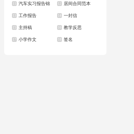
汽车实习报告锦
居间合同范本
上册教学计划
11
职报告汇总6篇
12
篇
工作报告
一封信
集八篇
13
14
主持稿
教学反思
15
16
小学作文
签名
17
18