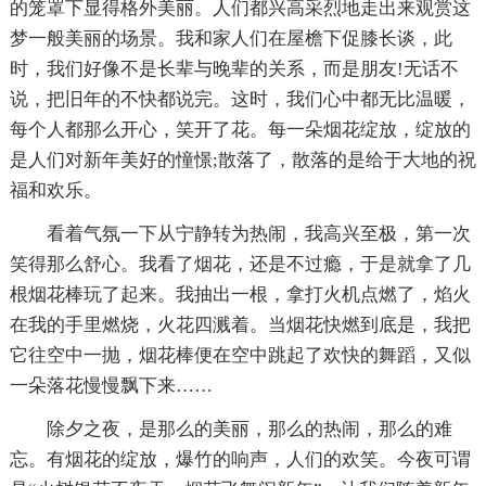
的笼罩下显得格外美丽。人们都兴高采烈地走出来观赏这
梦一般美丽的场景。我和家人们在屋檐下促膝长谈，此
时，我们好像不是长辈与晚辈的关系，而是朋友!无话不
说，把旧年的不快都说完。这时，我们心中都无比温暖，
每个人都那么开心，笑开了花。每一朵烟花绽放，绽放的
是人们对新年美好的憧憬;散落了，散落的是给于大地的祝
福和欢乐。
看着气氛一下从宁静转为热闹，我高兴至极，第一次
笑得那么舒心。我看了烟花，还是不过瘾，于是就拿了几
根烟花棒玩了起来。我抽出一根，拿打火机点燃了，焰火
在我的手里燃烧，火花四溅着。当烟花快燃到底是，我把
它往空中一抛，烟花棒便在空中跳起了欢快的舞蹈，又似
一朵落花慢慢飘下来……
除夕之夜，是那么的美丽，那么的热闹，那么的难
忘。有烟花的绽放，爆竹的响声，人们的欢笑。今夜可谓