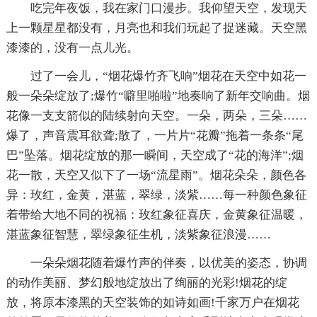
吃完年夜饭，我在家门口漫步。我仰望天空，发现天
上一颗星星都没有，月亮也和我们玩起了捉迷藏。天空黑
漆漆的，没有一点儿光。
过了一会儿，“烟花爆竹齐飞响”烟花在天空中如花一
般一朵朵绽放了;爆竹“噼里啪啦”地奏响了新年交响曲。烟
花像一支支箭似的陆续射向天空。一朵，两朵，三朵……
爆了，声音震耳欲聋;散了，一片片“花瓣”拖着一条条“尾
巴”坠落。烟花绽放的那一瞬间，天空成了“花的海洋”;烟
花一散，天空又似下了一场“流星雨”。烟花朵朵，颜色各
异：玫红，金黄，湛蓝，翠绿，淡紫……每一种颜色象征
着带给大地不同的祝福：玫红象征喜庆，金黄象征温暖，
湛蓝象征智慧，翠绿象征生机，淡紫象征浪漫……
一朵朵烟花随着爆竹声的伴奏，以优美的姿态，协调
的动作美丽、梦幻般地绽放出了绚丽的光彩!烟花的绽
放，将原本漆黑的天空装饰的如诗如画!千家万户在烟花