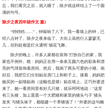
忘，我们看完之后，就入睡了，除夕就这样结上了一个圆
满的句号。
除夕之夜四年级作文 篇2
“铛铛铛……”，钟敲响了八下。我一看墙上的钟，已
经八点钟了。除夕之夜来临了。大街上虽然行人寥寥无
几，但到处都是灯火通明`烟花飞舞。
除夕的晚上，许多人家都在装饰`打扮自己的家，我
家也不例外。瞧：妈妈正在用一条条五颜六色的彩条和漂
亮的气球装饰着房间。然后，我画了两头可爱的小猪。画
好后，我把它们分别贴在房门上和柜子上。接着，妈妈把
她买的一副墙贴画（这幅也是猪）贴在墙上。正巧外婆进
来了。她一看房间里有好几只猪，就乐呵呵地说："这里
有三头猪，加上晨晨一个大肥猪和家里的猪头勺子`猪头
发夹`与猪头袜子，都能建一个养猪场了！”外婆的这句幽