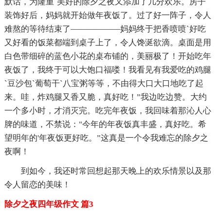
默话，为隆重`美好的除夕之夜又添加了几分欢乐。房子
装饰好后，妈妈就开始做年夜饭了。过了好一阵子，令人
难熬的等待结束了——————妈妈终于把香喷喷`好吃
又好看的饭菜都端到桌子上了，令人馋涎欲滴。桌面是用
白色带细碎的蓝色小花的桌布铺的，美丽极了！开始吃年
夜饭了，我终于可以大饱口福喽！我看见有我爱吃的鸡腿
`豆沙包`葡萄干`八宝粥等等，不由得大口大口地吃了起
来。哇，炸鸡腿又香又脆，真好吃！”我边吃边赞。大约
一个多小时，才消灭完。吃完年夜饭，我回味着那沁人心
脾的味道，不禁说："今年的年夜饭真丰盛，真好吃。希
望明年的'年夜饭更好吃。”这真是一个令我难忘的除夕之
夜啊！
到如今，我还时常回想起那天晚上的欢乐情景以及那
令人留恋的美味！
除夕之夜四年级作文 篇3