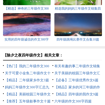
【精选】神奇的三年级作文300
精选我的妈妈三年级作文锦集四
字锦集八篇
篇
实用的四年级诚信的作文300字
四年级跳绳比赛作文合集10篇
合集十篇
【除夕之夜四年级作文】相关文章：
【热门】我的二年级作文300
有关有趣的事二年级作文锦集
字汇总5篇
关于可爱小金鱼二年级作文十
八篇
关于美丽的校园三年级作文汇
篇
【精品】二年级家乡作文3篇
编7篇
【必备】三年级优秀作文6篇
妈妈三年级作文300字汇总九
【精品】家乡的河三年级的作
篇
【精品】美丽校园三年级作文
文300字四篇
【精品】四年级的我作文9篇
300字四篇
【推荐】五年级叙事作文十篇
六年级的作文300字四篇