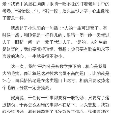
景：我双手紧握在胸前，眼睛一眨不眨的盯着老师手中的
考卷。“侯怡悦，91。”我一惊，眉头呈“几”字，心里像吃
了苦瓜一样。
我想起了小沈阳的一句话：“人的一生可短暂了，有
时候一想，和睡觉是一样样儿的，眼睛一闭一睁一天就过
去了，眼睛一闭一睁一辈子就过去了。”是的，人的生命
是短暂的，我们要懂得珍惜。我想：你只要有勤奋和永不
言败的决心，一生就显得不渺小。
这一次，我的`平均分是被数学拉下的，粗心是我最
大的毛病。像计算题这种技术含量不高的题目，比的就是
细心，而我恰恰老是在这类题目上吃亏。相信只要改掉这
个毛病，分数一定会提高。
妈妈说，干任何一件事都要有一股韧劲，只要有了这
股韧劲，干再怎么困难的事都不在话下。回头想想，我就
缺少这股劲，看到难题想了几次就没了信心，这也是我的