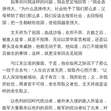
如果你问我这样的问题，我会坚定地回答：“我会选
择伟大。”为什么选择伟大。社会给予了我们那么多，父
母帮助了我们那么多，我们应该去报答社会，去回报祖
国，把一生都献给祖国，使祖国越发强大。
文天祥为了祖国，血战沙场，在所不辞。兵败之后，
被敌人捉拿，就是不投降。无论以荣华富贵相迎，还是以
断头送命来威胁，他都无动于衷。他知道，自己不能做苟
且偷生的事情，这样，就更没有回去见祖国
与江东父老的脸面。于是，他在临死之际说下了那么
一段千古名句：“人生自古谁无死，留取丹心照汗青。”让
后人深深地被感动。孟子有言：生，我所欲也；义，亦我
所欲也，两者皆不可得，舍生而取义者也。文天祥就是这
样的舍生取义。
以色列的旧时代统治者，被外来入侵的敌人所逼迫，
敌军大量厮杀以色列的居民，敌军的统治者站了出来，对