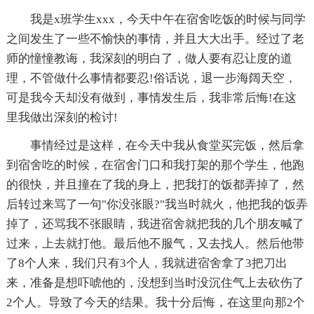
我是x班学生xxx，今天中午在宿舍吃饭的时候与同学
之间发生了一些不愉快的事情，并且大大出手。经过了老
师的憧憧教诲，我深刻的明白了，做人要有忍让度的道
理，不管做什么事情都要忍!俗话说，退一步海阔天空，
可是我今天却没有做到，事情发生后，我非常后悔!在这
里我做出深刻的检讨!
事情经过是这样，在今天中我从食堂买完饭，然后拿
到宿舍吃的时候，在宿舍门口和我打架的那个学生，他跑
的很快，并且撞在了我的身上，把我打的饭都弄掉了，然
后转过来骂了一句"你没张眼?"我当时就火，他把我的饭弄
掉了，还骂我不张眼睛，我进宿舍就把我的几个朋友喊了
过来，上去就打他。最后他不服气，又去找人。然后他带
了8个人来，我们只有3个人，我就进宿舍拿了3把刀出
来，准备是想吓唬他的，没想到当时没沉住气上去砍伤了
2个人。导致了今天的结果。我十分后悔，在这里向那2个