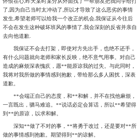
怀恨在心,昨天某时某分从外面找了一帮朋友把我同学给打
了,因为自己当时太冲动了,所以才导致了这么恶劣的事情
发生,希望老师可以给我一个改正的机会,我保证从今往后
不会在发生这种破坏班风的事情了,我会深刻的反省并亲自
去向他道歉.
我保证不会去打架，即使对方先出手，也绝不还手，
有什么问题就向老师和家长反映，绝不意气用事。对自己
造成的麻烦深表愧疚，愿**能原谅我的过失。与此同时，
我将对我所做的事情感到抱歉，带给那么多人困扰，深表
道歉。
**会端正自己的态度，和**和解，并不在找他麻烦，
一言既出，驷马难追。**说话必定会算话，所以**希望得
到**的原谅，以求和解。
深知**做了不对的事，**将勇于改过，还是要对**所
做的事情感到抱歉。期望得到**的谅解。