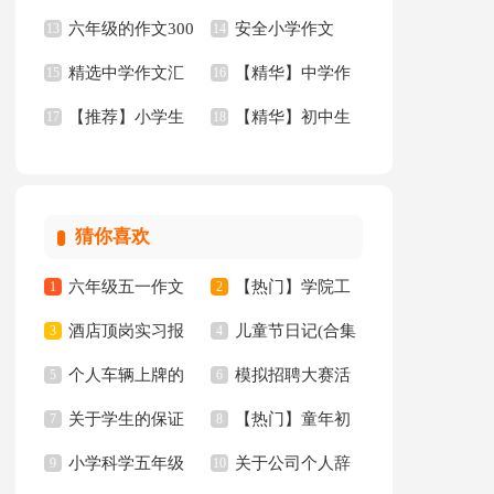
六年级的作文300
安全小学作文
作文
13
叙事作文十篇
14
精选中学作文汇
【精华】中学作
字四篇
15
16
【推荐】小学生
【精华】初中生
总五篇
17
文400字7篇
18
作文
作文四篇
猜你喜欢
六年级五一作文
【热门】学院工
1
2
酒店顶岗实习报
儿童节日记(合集
300字集锦7篇
3
作计划四篇
4
个人车辆上牌的
模拟招聘大赛活
告十篇
5
15篇)
6
关于学生的保证
【热门】童年初
委托书
7
动总结
8
小学科学五年级
关于公司个人辞
书汇总八篇
9
中作文300字集锦十
10