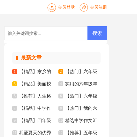
会员登录
会员注册
最新文章
【精品】家乡的
【热门】六年级
1
2
【精品】美丽校
实用的六年级年
河三年级的作文300
3
作文300字汇编8篇
4
【推荐】人生格
【热门】六年级
园三年级作文300字
5
的作文300字汇总9篇
6
字四篇
【精品】中学作
【热门】我的六
言锦集45句
7
作文300字汇总8篇
8
四篇
【精品】四年级
精选中学作文汇
文三篇
9
年级小学作文3篇
10
我爱夏天的优秀
【推荐】五年级
的我作文9篇
11
总8篇
12