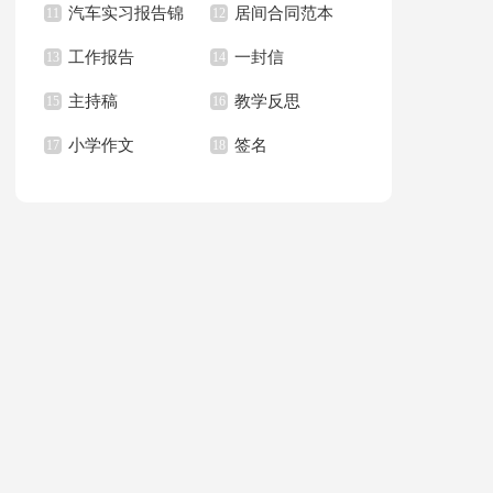
汽车实习报告锦
居间合同范本
上册教学计划
11
职报告汇总6篇
12
篇
工作报告
一封信
集八篇
13
14
主持稿
教学反思
15
16
小学作文
签名
17
18