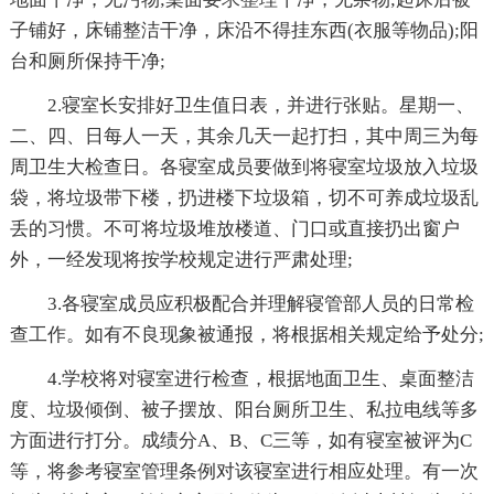
子铺好，床铺整洁干净，床沿不得挂东西(衣服等物品);阳
台和厕所保持干净;
2.寝室长安排好卫生值日表，并进行张贴。星期一、
二、四、日每人一天，其余几天一起打扫，其中周三为每
周卫生大检查日。各寝室成员要做到将寝室垃圾放入垃圾
袋，将垃圾带下楼，扔进楼下垃圾箱，切不可养成垃圾乱
丢的习惯。不可将垃圾堆放楼道、门口或直接扔出窗户
外，一经发现将按学校规定进行严肃处理;
3.各寝室成员应积极配合并理解寝管部人员的日常检
查工作。如有不良现象被通报，将根据相关规定给予处分;
4.学校将对寝室进行检查，根据地面卫生、桌面整洁
度、垃圾倾倒、被子摆放、阳台厕所卫生、私拉电线等多
方面进行打分。成绩分A、B、C三等，如有寝室被评为C
等，将参考寝室管理条例对该寝室进行相应处理。有一次