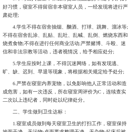
好习惯，寝室不得留宿非本寝室人员，一经发现将进行严
肃处理;
4.学生不得在宿舍抽烟、酗酒、打球、跳舞、溜冰等;
不得在宿舍乱涂、乱贴、乱吐、乱喊、乱倒、燃烧东西和
烧煮食物;不得在进行任何商业活动;严禁赌博、斗殴、迷
信和非法宗教等活动，违者视情况，给予相应处分;
5.学生应按时上课，不得沉迷网络，如有发现逃、
旷、缺、迟到、早退等现象，将根据相关规定给予处分;
6.严禁在寝室内养宠物，以免影响他人正常活动和造
成危害，如有一次违反，所在寝室周评价为C，连续查实
二次以上违纪者，同时处以纪律处分。
二、学生做到卫生达标：
1.寝室成员做到每天寝室卫生的打扫工作，寝室保持
地面干净，无污物;桌面要求整理干净，无杂物;起床后被