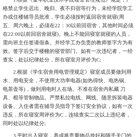
格禁止学生迟出、晚归、夜不归宿等行为，未经学院学工
办或住楼辅导员批准，学生必须按时返回宿舍就寝(周
五、周六晚上，必须在22：30以前回宿舍，其他时间必须
在22:00以前回宿舍就寝)。晚上不能回寝室就寝的人员，
需向班主任签请假条。并经学工办负责的教师签字方为有
效。签字后交于楼幢的寝管部门。如有一次违纪者，一经
查实，处以纪律处分，所在寝室月评价为C;
2.根据《学生宿舍用电管理规定》寝室成员要做到用
水、用电安全，不使用大功率电器(如热得快、电热锅、
电茶壶等)，做到用电时人在场。不准在宿舍内私藏 刀
具、棍等管制物品。严禁私拉电线、网线、随意拆装电器
设备。入住者需在辅导员指导下签订安全协议，如有一次
违反，所在寝室周评价为C，连续查实二次以上违纪者，
同时处以纪律处分;
3.平时出入寝室，养成将贵重物品放好和随手关门的