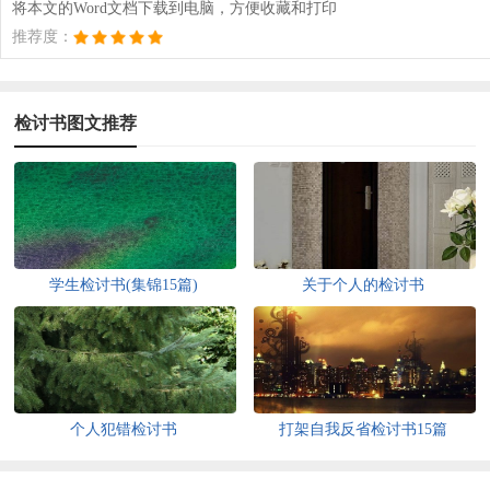
将本文的Word文档下载到电脑，方便收藏和打印
推荐度：
检讨书图文推荐
学生检讨书(集锦15篇)
关于个人的检讨书
个人犯错检讨书
打架自我反省检讨书15篇