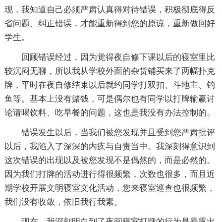
现，我知道自己必须严肃认真得对待错误，积极彻底得反
省问题、纠正错误，才能重新得到您的原谅，重新做回好
学生。
回顾错误经过，因为觉得夜自修下课以后的寝室里比
较沉闷无聊，所以我从学校外面的杂货铺买来了两幅扑克
牌，平时在夜自修结束以后就约同学打双扣、斗地主、钓
鱼等。基本上没有赌钱，可是偶尔也有同学以打牌输赢讨
论请喝饮料、吃早餐的问题，这也是我没有办法控制的。
错误发生以后，当我们被您发现并且受到您严肃批评
以后，我陷入了深深的内疚与自责当中。我深刻得意识到
这次错误的出现以及被您发现不是偶然的，而是必然的。
因为我们打牌的活动进行得很频繁，次数也很多，而且近
期学校开展文明寝室文化活动，您来寝室巡查也很频繁，
我们没有收敛，依旧我行我素。
现在，我深刻明白到了夜间寝室打牌的行为是暴露出