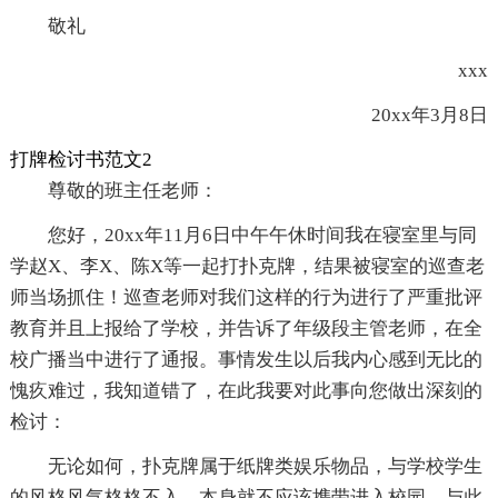
敬礼
xxx
20xx年3月8日
打牌检讨书范文2
尊敬的班主任老师：
您好，20xx年11月6日中午午休时间我在寝室里与同
学赵X、李X、陈X等一起打扑克牌，结果被寝室的巡查老
师当场抓住！巡查老师对我们这样的行为进行了严重批评
教育并且上报给了学校，并告诉了年级段主管老师，在全
校广播当中进行了通报。事情发生以后我内心感到无比的
愧疚难过，我知道错了，在此我要对此事向您做出深刻的
检讨：
无论如何，扑克牌属于纸牌类娱乐物品，与学校学生
的风格风气格格不入，本身就不应该携带进入校园。与此