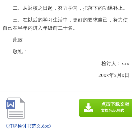
二、从返校之日起，努力学习，把落下的功课补上。
三、在以后的学习生活中，更好的要求自己，努力使
自己在半年内进入年级前二十名。
此致
敬礼！
检讨人：xxx
20xx年x月x日
点击下载文档
文档为doc格式
《打牌检讨书范文.doc》