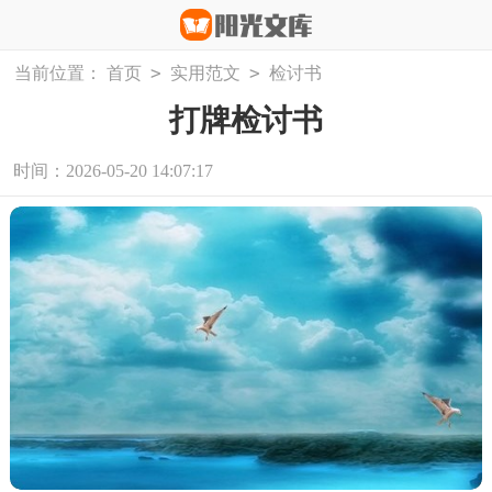
>
>
当前位置：
首页
实用范文
检讨书
打牌检讨书
时间：2026-05-20 14:07:17