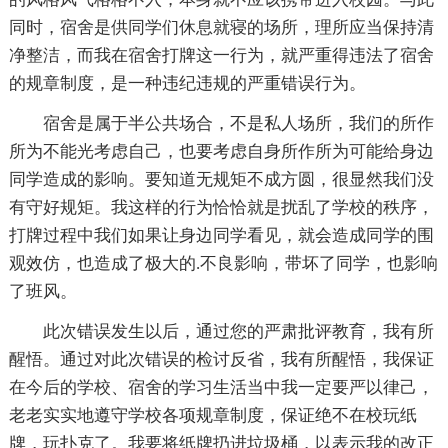
同时，宿舍是供同学们休息就寝的场所，理所应当保持清
净整洁，而我在宿舍打牌这一行为，就严重得违法了宿舍
的规章制度，是一种违纪违规的严重错误行为。
宿舍是属于半公共场合，不是私人场所，我们的所作
所为不能光考虑自己，也要考虑自身所作所为可能给身边
同学造成的影响。要知道无规矩不成方圆，很显然我们没
有守好规矩。我这样的行为恰恰就是扰乱了学校的秩序，
打牌过程中我们如果让身边同学看见，就会造成同学的围
观效仿，也造成了极大的.不良影响，带坏了同学，也影响
了班风。
此次错误发生以后，通过您的严肃批评教育，我有所
醒悟。通过对此次错误的检讨反省，我有所醒悟，我保证
在今后的学校、宿舍的学习生活当中我一定要严以律己，
老老实实地遵守学校各项规章制度，保证绝不在校玩纸
牌，玩扑克了。我要将纸牌扔进垃圾桶，以表示我的改正