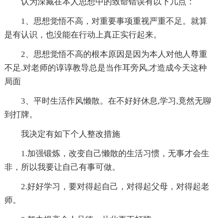
认为深藏在本人思想中的致命错误有以下几点：
1、思想觉悟不高，对重要事项重视严重不足。就算
是有认识，也没能在行动上真正实行起来。
2、思想觉悟不高的根本原因是因为本人对他人尊重
不足.对老师的谆谆教导总是当作耳旁风,才造成今天这种
局面
3、平时生活作风懒散。在不好好休息,学习,竟然无聊
到打牌。
我决定有如下个人整改措施
1.加强锻炼，改变自己懒散的生活习惯，无事才会生
非，所以我要让自己有事可做。
2.好好学习，要对得起自己，对得起父母，对得起老
师。