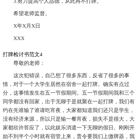
3.努力提高个人品德，从此再不打牌。
希望老师监督。
X年X月X日
XXX
打牌检讨书范文4
尊敬的老师：
这次犯错误，自己想了很多东西，反省了很多的事
情，对于一个大学生居然在宿舍一起打牌。确实有点过
分，这事情发生在五一节假期间。五一节假期间我和三个
同学都没有回家，出于无聊于是就聚在一起打牌，我们有
约在先谁输了谁请吃宵夜，大家都知道我们还只是学生，
没有经济来源，所以只是输一餐宵夜，损失不是很大，大
家都欣许答应了，以此娱乐消遣一下无聊的假日。刚刚开
始不到半个小时就有宿管上来，责令要我们上缴牌器，我