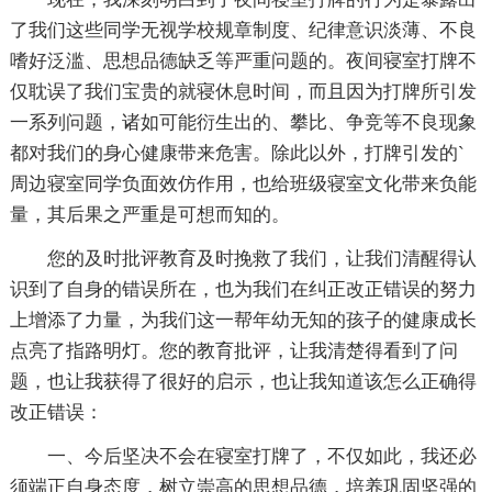
了我们这些同学无视学校规章制度、纪律意识淡薄、不良
嗜好泛滥、思想品德缺乏等严重问题的。夜间寝室打牌不
仅耽误了我们宝贵的就寝休息时间，而且因为打牌所引发
一系列问题，诸如可能衍生出的、攀比、争竞等不良现象
都对我们的身心健康带来危害。除此以外，打牌引发的`
周边寝室同学负面效仿作用，也给班级寝室文化带来负能
量，其后果之严重是可想而知的。
您的及时批评教育及时挽救了我们，让我们清醒得认
识到了自身的错误所在，也为我们在纠正改正错误的努力
上增添了力量，为我们这一帮年幼无知的孩子的健康成长
点亮了指路明灯。您的教育批评，让我清楚得看到了问
题，也让我获得了很好的启示，也让我知道该怎么正确得
改正错误：
一、今后坚决不会在寝室打牌了，不仅如此，我还必
须端正自身态度，树立崇高的思想品德，培养巩固坚强的