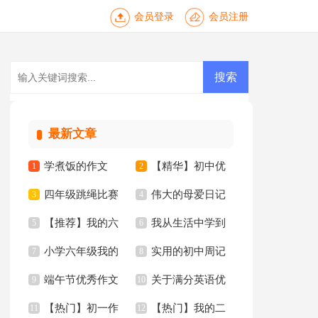
会员登录
会员注册
最新文章
学煮饭的作文
【精华】初中优
1
2
四年级跳绳比赛
伟大的母爱日记
3
秀作文10篇
4
【推荐】我的六
我从生活中学到
作文合集10篇
5
6
小学六年级我的
实用的初中周记
年级小学作文汇编6
7
了语文作文15篇
8
端午节优秀作文
关于满分英语优
同桌作文
9
汇总五篇
10
篇
【热门】初一作
【热门】我的二
【推荐】
11
秀作文锦集10篇
12