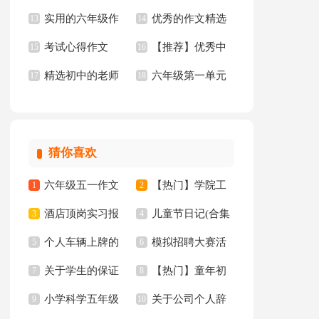
实用的六年级作
优秀的作文精选
文汇总10篇
13
年级作文300字汇总5
14
考试心得作文
【推荐】优秀中
文集合5篇
15
15篇
16
篇
精选初中的老师
六年级第一单元
17
学作文三篇
18
作文锦集10篇
作文10篇
猜你喜欢
六年级五一作文
【热门】学院工
1
2
酒店顶岗实习报
儿童节日记(合集
300字集锦7篇
3
作计划四篇
4
个人车辆上牌的
模拟招聘大赛活
告十篇
5
15篇)
6
关于学生的保证
【热门】童年初
委托书
7
动总结
8
小学科学五年级
关于公司个人辞
书汇总八篇
9
中作文300字集锦十
10