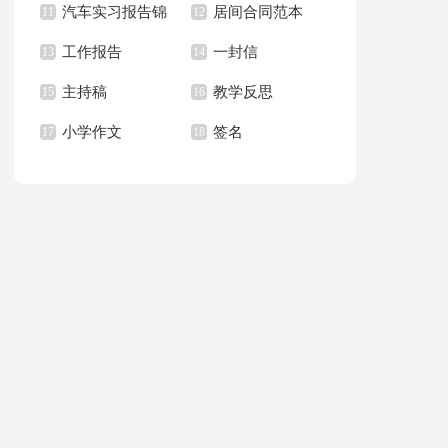
汽车实习报告锦
居间合同范本
上册教学计划
11
职报告汇总6篇
12
篇
工作报告
一封信
集八篇
13
14
主持稿
教学反思
15
16
小学作文
签名
17
18