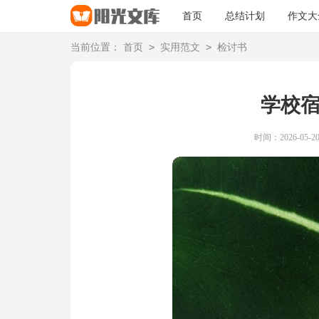
首页
总结计划
作文大
>
>
当前位置：
首页
实用范文
检讨书
学校
时间：2026-05-20 