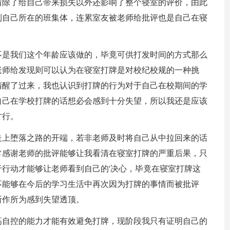
情除了给自己带来损失以外还影响了整个寝室的评价，由此
到自己所在的班集体，连累室友被老师给批评也是自己在寝
不是我们这个年龄应该做的，毕竟可供打发时间的方式那么
老师给发现则可以认为在寝室打牌是对校纪校规的一种挑
清醒了过来，我也认识到打牌的行为对于自己在校期间的学
自己在学校打牌的话想必会感到十分失望，所以我还是应该
才行。
走上堕落之路的开端，若非老师及时将自己从中拉回来的话
常感谢老师的批评能够让我看清在寝室打牌的严重后果，只
行动才能够让老师看到自己的'决心，毕竟在寝室打牌这
不能够在今后的学习生活中再次因为打牌的事情而被批评
所作所为感到失望透顶。
高自控的能力才能有效避免打牌，现阶段我只有证明自己的