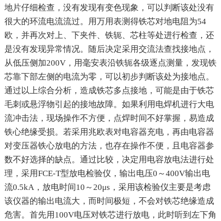
地片仔细检查，没有发现有变色现象，可以判断该处没有
很大的环流电流流过。用万用表测得铁芯对地电阻为54
欧，并再次对上、下夹件、铁轭、芯柱等处进行检查，还
是没有发现异常情况。随后决定采用交流法查找接地点，
从低压侧加200V，用毫安表沿铁轭各级逐点测量，发现铁
芯靠下部左侧的电流为零，可以初步判断该处为接地点。
通过以上综合分析，造成铁芯多点接地，可能是由于铁芯
毛刺或悬浮物引起的接地故障。如果利用电焊机进行大电
流冲击法，现场操作不方便，点焊时间不好掌握，易造成
铁心绝缘受损。若采用兆欧表对电容器充电，再由电容器
对变压器铁心放电的方法，也存在操作不便，且电容器参
数不好选择的缺点。通过比较，决定用电容放电法进行处
理，采用FCE-T型放电检验仪，输出电压0～400V输出电
流0.5kA，放电时间10～20μs，采用该检验仪主要是考虑
该仪器的输出电流大，而时间极短，不会对铁芯绝缘造成
危害。首先用100V电压对铁芯进行放电，此时听到左下角