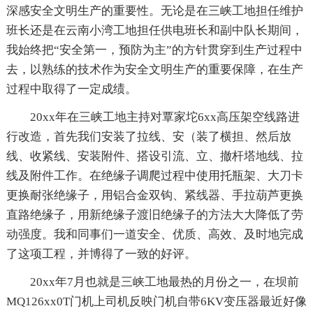
深感安全文明生产的重要性。无论是在三峡工地担任维护
班长还是在云南小湾工地担任供电班长和副中队长期间，
我始终把“安全第一，预防为主”的方针贯穿到生产过程中
去，以熟练的技术作为安全文明生产的重要保障，在生产
过程中取得了一定成绩。
20xx年在三峡工地主持对覃家坨6xx高压架空线路进
行改造，首先我们安装了拉线、安（装了横担、然后放
线、收紧线、安装附件、搭设引流、立、撤杆塔地线、拉
线及附件工作。在绝缘子调爬过程中使用托瓶架、大刀卡
更换耐张绝缘子，用铝合金双钩、紧线器、手拉葫芦更换
直路绝缘子，用新绝缘子渡旧绝缘子的方法大大降低了劳
动强度。我和同事们一道安全、优质、高效、及时地完成
了这项工程，并博得了一致的好评。
20xx年7月也就是三峡工地最热的月份之一，在坝前
MQ126xx0T门机上司机反映门机自带6KV变压器最近好像